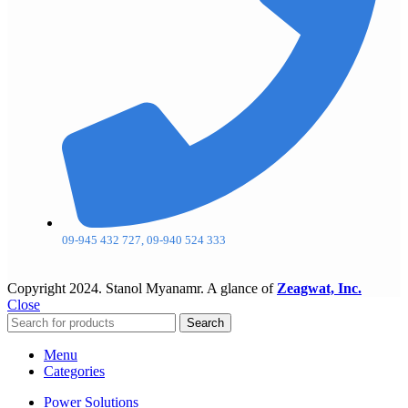
09-945 432 727, 09-940 524 333
Copyright
2024. Stanol Myanamr. A glance of
Zeagwat, Inc.
Close
Search
Menu
Categories
Power Solutions