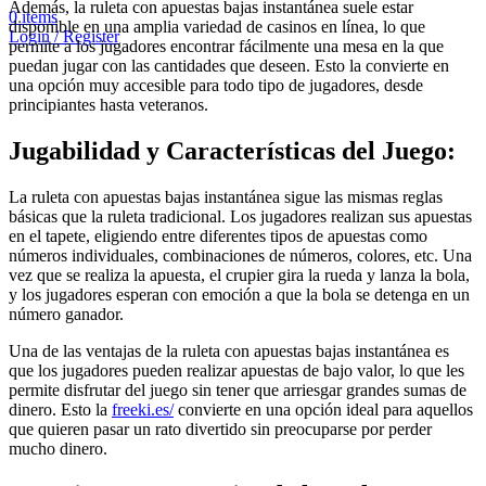
Además, la ruleta con apuestas bajas instantánea suele estar
0
items
disponible en una amplia variedad de casinos en línea, lo que
Login / Register
permite a los jugadores encontrar fácilmente una mesa en la que
puedan jugar con las cantidades que deseen. Esto la convierte en
una opción muy accesible para todo tipo de jugadores, desde
principiantes hasta veteranos.
Jugabilidad y Características del Juego:
La ruleta con apuestas bajas instantánea sigue las mismas reglas
básicas que la ruleta tradicional. Los jugadores realizan sus apuestas
en el tapete, eligiendo entre diferentes tipos de apuestas como
números individuales, combinaciones de números, colores, etc. Una
vez que se realiza la apuesta, el crupier gira la rueda y lanza la bola,
y los jugadores esperan con emoción a que la bola se detenga en un
número ganador.
Una de las ventajas de la ruleta con apuestas bajas instantánea es
que los jugadores pueden realizar apuestas de bajo valor, lo que les
permite disfrutar del juego sin tener que arriesgar grandes sumas de
dinero. Esto la
freeki.es/
convierte en una opción ideal para aquellos
que quieren pasar un rato divertido sin preocuparse por perder
mucho dinero.