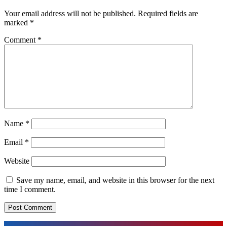
Your email address will not be published.
Required fields are
marked
*
Comment
*
Name
*
Email
*
Website
Save my name, email, and website in this browser for the next
time I comment.