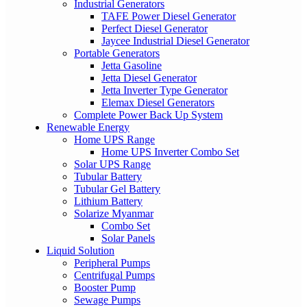
Industrial Generators
TAFE Power Diesel Generator
Perfect Diesel Generator
Jaycee Industrial Diesel Generator
Portable Generators
Jetta Gasoline
Jetta Diesel Generator
Jetta Inverter Type Generator
Elemax Diesel Generators
Complete Power Back Up System
Renewable Energy
Home UPS Range
Home UPS Inverter Combo Set
Solar UPS Range
Tubular Battery
Tubular Gel Battery
Lithium Battery
Solarize Myanmar
Combo Set
Solar Panels
Liquid Solution
Peripheral Pumps
Centrifugal Pumps
Booster Pump
Sewage Pumps