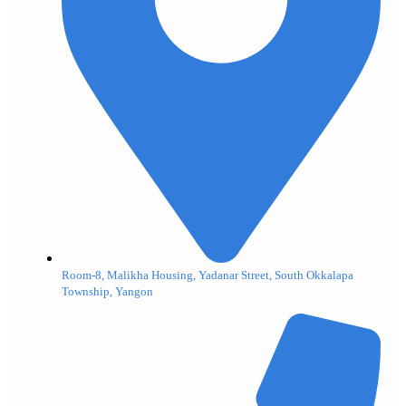
Room-8, Malikha Housing, Yadanar Street, South Okkalapa
Township, Yangon