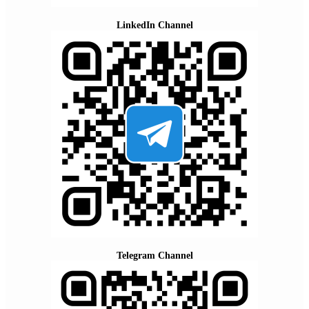
LinkedIn Channel
Telegram Channel