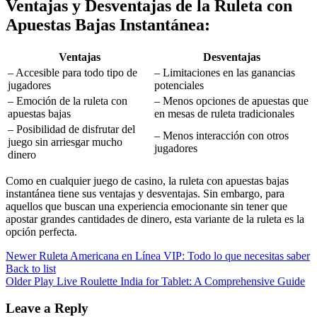
Ventajas y Desventajas de la Ruleta con
Apuestas Bajas Instantánea:
Ventajas
Desventajas
– Accesible para todo tipo de
– Limitaciones en las ganancias
jugadores
potenciales
– Emoción de la ruleta con
– Menos opciones de apuestas que
apuestas bajas
en mesas de ruleta tradicionales
– Posibilidad de disfrutar del
– Menos interacción con otros
juego sin arriesgar mucho
jugadores
dinero
Como en cualquier juego de casino, la ruleta con apuestas bajas
instantánea tiene sus ventajas y desventajas. Sin embargo, para
aquellos que buscan una experiencia emocionante sin tener que
apostar grandes cantidades de dinero, esta variante de la ruleta es la
opción perfecta.
Newer
Ruleta Americana en Línea VIP: Todo lo que necesitas saber
Back to list
Older
Play Live Roulette India for Tablet: A Comprehensive Guide
Leave a Reply