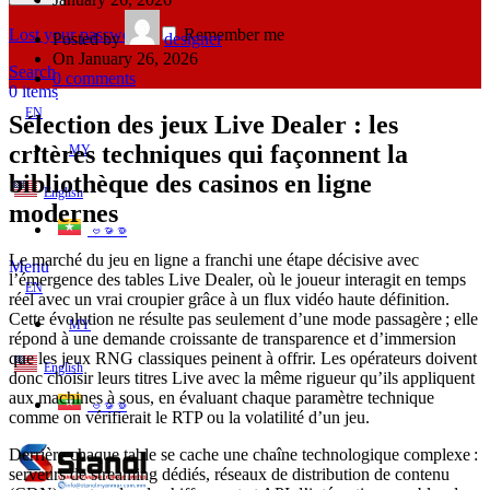
Lost your password?
Remember me
Posted by
designer
On January 26, 2026
Search
0
comments
0
items
EN
Sélection des jeux Live Dealer : les
critères techniques qui façonnent la
MY
bibliothèque des casinos en ligne
English
modernes
ဗမာစာ
Le marché du jeu en ligne a franchi une étape décisive avec
Menu
l’émergence des tables Live Dealer, où le joueur interagit en temps
EN
réel avec un vrai croupier grâce à un flux vidéo haute définition.
Cette évolution ne résulte pas seulement d’une mode passagère ; elle
MY
répond à une demande croissante de transparence et d’immersion
que les jeux RNG classiques peinent à offrir. Les opérateurs doivent
English
donc choisir leurs titres Live avec la même rigueur qu’ils appliquent
aux machines à sous, en évaluant chaque paramètre technique
ဗမာစာ
comme on vérifierait le RTP ou la volatilité d’un jeu.
Derrière chaque table se cache une chaîne technologique complexe :
serveurs de streaming dédiés, réseaux de distribution de contenu