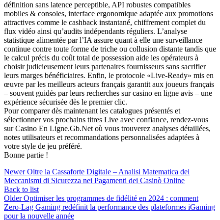
définition sans latence perceptible, API robustes compatibles
mobiles & consoles, interface ergonomique adaptée aux promotions
attractives comme le cashback instantané, chiffrement complet du
flux vidéo ainsi qu’audits indépendants réguliers. L’analyse
statistique alimentée par l’IA assure quant à elle une surveillance
continue contre toute forme de triche ou collusion distante tandis que
le calcul précis du coût total de possession aide les opérateurs à
choisir judicieusement leurs partenaires fournisseurs sans sacrifier
leurs marges bénéficiaires. Enfin, le protocole «Live‑Ready» mis en
œuvre par les meilleurs acteurs français garantit aux joueurs français
– souvent guidés par leurs recherches sur casino en ligne avis – une
expérience sécurisée dès le premier clic.
Pour comparer dès maintenant les catalogues présentés et
sélectionner vos prochains titres Live avec confiance, rendez‑vous
sur Casino En Ligne.Gb.Net où vous trouverez analyses détaillées,
notes utilisateurs et recommandations personnalisées adaptées à
votre style de jeu préféré.
Bonne partie !
Newer
Oltre la Cassaforte Digitale – Analisi Matematica dei
Meccanismi di Sicurezza nei Pagamenti dei Casinò Online
Back to list
Older
Optimiser les programmes de fidélité en 2024 : comment
Zero‑Lag Gaming redéfinit la performance des plateformes iGaming
pour la nouvelle année