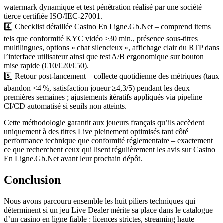
watermark dynamique et test pénétration réalisé par une société
tierce certifiée ISO/IEC‑27001.
4️⃣ Checklist détaillée Casino En Ligne.Gb.Net – comprend items
tels que conformité KYC vidéo ≥30 min., présence sous‑titres
multilingues, options « chat silencieux », affichage clair du RTP dans
l’interface utilisateur ainsi que test A/B ergonomique sur bouton
mise rapide (€10/€20/€50).
5️⃣ Retour post‑lancement – collecte quotidienne des métriques (taux
abandon <4 %, satisfaction joueur ≥4,3/5) pendant les deux
premières semaines ; ajustements itératifs appliqués via pipeline
CI/CD automatisé si seuils non atteints.
Cette méthodologie garantit aux joueurs français qu’ils accèdent
uniquement à des titres Live pleinement optimisés tant côté
performance technique que conformité réglementaire – exactement
ce que recherchent ceux qui lisent régulièrement les avis sur Casino
En Ligne.Gb.Net avant leur prochain dépôt.
Conclusion
Nous avons parcouru ensemble les huit piliers techniques qui
déterminent si un jeu Live Dealer mérite sa place dans le catalogue
d’un casino en ligne fiable : licences strictes, streaming haute