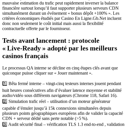
mauvaise estimation du trafic peut rapidement inverser la balance
financière surtout lorsqu’il faut supporter plusieurs serveurs CDN
simultanément durant un événement « bonus dépôt +100% ». Les
critères économiques étudiés par Casino En Ligne.Gb.Net incluent
donc non seulement le coût initial mais aussi la flexibilité
contractuelle offerte par le fournisseur.
Tests avant lancement : protocole
« Live‑Ready » adopté par les meilleurs
casinos français
Le processus QA interne se décline en cinq étapes clés avant que
quiconque puisse cliquer sur « Jouer maintenant ».
1️⃣ Bêta fermé interne – vingt‑cinq testeurs internes jouent pendant
huit heures consécutives afin d’évaluer latence moyenne et stabilité
audio/vidéo sous différents navigateurs (Chrome 118, Safari 16).
2️⃣ Simulation trafic réel – utilisation d’un moteur générateur
capable d’émuler jusqu’à 15k connexions simultanées depuis
plusieurs points géographiques européens afin de valider la capacité
CDN + serveur dédié sans perte notable (>5 %).
3️⃣ Audit sécurité final – vérification TLS 1.3 end‑to‑end , validation