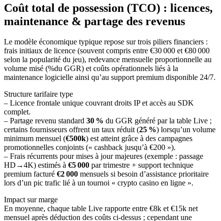
Coût total de possession (TCO) : licences,
maintenance & partage des revenus
Le modèle économique typique repose sur trois piliers financiers :
frais initiaux de licence (souvent compris entre €30 000 et €80 000
selon la popularité du jeu), redevance mensuelle proportionnelle au
volume misé (%​du GGR) et coûts opérationnels liés à la
maintenance logicielle ainsi qu’au support premium disponible 24/7.
Structure tarifaire type
– Licence frontale unique couvrant droits IP et accès au SDK
complet.
– Partage revenu standard
30 %
du GGR généré par la table Live ;
certains fournisseurs offrent un taux réduit (
25 %
) lorsqu’un volume
minimum mensuel (
€500k
) est atteint grâce à des campagnes
promotionnelles conjoints (« cashback jusqu’à €200 »).
– Frais récurrents pour mises à jour majeures (exemple : passage
HD→4K) estimés à
€5 000
par trimestre + support technique
premium facturé
€2 000
mensuels si besoin d’assistance prioritaire
lors d’un pic trafic lié à un tournoi « crypto casino en ligne ».
Impact sur marge
En moyenne, chaque table Live rapporte entre €8k et €15k net
mensuel après déduction des coûts ci‑dessus ; cependant une