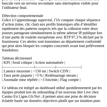
bascule vers un serveur secondaire sans interruption visible pour
l’utilisateur final.
Détection comportementale
Grâce à l’apprentissage supervisé, l’IA compare chaque séquence
d’action (mise, clic chat) aux profils historiques afin d’identifier
rapidement des patterns suspects tels que la collusion entre deux
joueurs partageant simultanément la même adresse IP publique lors
d’une partie de roulette européenne avec RTP 97,3 % déclaré par le
fournisseur. Ces alertes sont transmises au département conformité
qui peut alors bloquer les comptes concernés avant tout prélèvement
frauduleux.
Tableau décisionnel
| KPI | Seuil critique | Action automatisée |
|————————-|—————-|——————–|
| Latence moyenne | >150 ms | Switch CDN |
| Taux perte paquets | >5 % | Redémarrage stream |
| Anomalie mise répétée | >3 fois/min | Flag compte |
Ce tableau est intégré au dashboard utilisé quotidiennement par les
équipes produit lors du onboarding d’un nouveau titre Live chez
Casino En Ligne.Gb.Net ; il permet ainsi une prise de décision
éclairée basée sur données objectives plutôt que sur intuition pure.