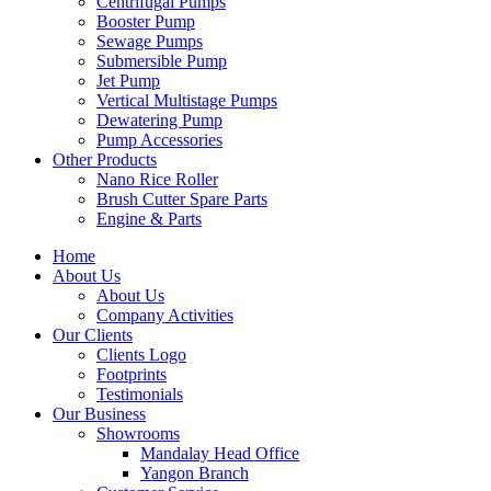
Centrifugal Pumps
Booster Pump
Sewage Pumps
Submersible Pump
Jet Pump
Vertical Multistage Pumps
Dewatering Pump
Pump Accessories
Other Products
Nano Rice Roller
Brush Cutter Spare Parts
Engine & Parts
Home
About Us
About Us
Company Activities
Our Clients
Clients Logo
Footprints
Testimonials
Our Business
Showrooms
Mandalay Head Office
Yangon Branch