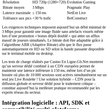
Résolution
HD 720p (1280×720)
Evolution Gaming
Bitrate moyen
3 Mbps
Pragmatic Play
Latence maximale
≤ 150 ms
NetEnt Live
Tolérance aux pics
+30 % trafic
BetConstruct
Les exigences techniques imposent aujourd’hui un débit minimal de
3 Mbps pour garantir une image fluide sans artefacts visuels même
lors d’une promotion « bonus dépôt doublé » qui attire un afflux
massif de joueurs simultanés. Le bitrate doit être adaptable grâce à
l’algorithme ABR (Adaptive Bitrate) afin que le flux passe
automatiquement en HD ou SD selon la bande passante disponible
sur le terminal mobile ou desktop.
Les tests de charge réalisés par Casino En Ligne.Gb.Net montrent
qu’un serveur dédié combiné à un CDN européen permet de
maintenir une latence inférieure à 150 ms, même lors d’un pic
horaire où plus de 10 000 sessions sont actives simultanément sur un
seul jeu Live Roulette ! Une solution hybride – CDN pour la
diffusion globale et serveur dédié pour le traitement critique –
constitue aujourd’hui la meilleure pratique recommandée par les
experts réseau du secteur.
Intégration logicielle : API, SDK et