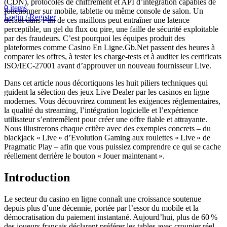
(CDN), protocoles de chiffrement et API d’intégration capables de
0
items
fonctionner sur mobile, tablette ou même console de salon. Un
Login / Register
défaut dans l’un de ces maillons peut entraîner une latence
perceptible, un gel du flux ou pire, une faille de sécurité exploitable
par des fraudeurs. C’est pourquoi les équipes produit des
plateformes comme Casino En Ligne.Gb.Net passent des heures à
comparer les offres, à tester les charge‑tests et à auditer les certificats
ISO/IEC‑27001 avant d’approuver un nouveau fournisseur Live.
Dans cet article nous décortiquons les huit piliers techniques qui
guident la sélection des jeux Live Dealer par les casinos en ligne
modernes. Vous découvrirez comment les exigences réglementaires,
la qualité du streaming, l’intégration logicielle et l’expérience
utilisateur s’entremêlent pour créer une offre fiable et attrayante.
Nous illustrerons chaque critère avec des exemples concrets – du
blackjack « Live » d’Evolution Gaming aux roulettes « Live » de
Pragmatic Play – afin que vous puissiez comprendre ce qui se cache
réellement derrière le bouton « Jouer maintenant ».
Introduction
Le secteur du casino en ligne connaît une croissance soutenue
depuis plus d’une décennie, portée par l’essor du mobile et la
démocratisation du paiement instantané. Aujourd’hui, plus de 60 %
des joueurs français déclarent préférer les tables avec croupier réel