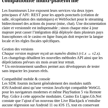
compatibilité multi‑plateforme
Les fournisseurs Live exposent leurs services via deux types
principaux d’API : REST pour les appels ponctuels (création de
salle, récupération des statistiques) et WebSocket pour le streaming
bidirectionnel des actions du joueur (mise, chat). Une documentation
claire et versionnée est indispensable ; sinon chaque mise à jour
majeure peut casser l’intégration déjà déployée dans plusieurs pays
francophones où le casino en ligne français doit respecter la langue
locale et les règles fiscales spécifiques.
Gestion des versions
Chaque version majeure reçoit un numéro distinct (v1.x → v2.x).
Les changelogs détaillent les nouvelles méthodes API ainsi que les
dépréciations prévues six mois avant leur retrait.
* Un environnement sandbox permet aux développeurs de tester
sans impacter les joueurs réels.
Compatibilité mobile & console
Les SDK fournis incluent généralement des modules natifs
iOS/Android ainsi qu’une version JavaScript compatible WebGL
pour les navigateurs modernes et même PlayStation 5 via Remote
Play. Grâce à cette approche modulaire, Casino En Ligne.Gb.Net
constate que l’ajout d’un nouveau titre Live Blackjack n’entraîne
aucune régression sur Android 11 ou iOS 15, tout en conservant