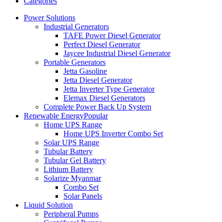
Categories
Power Solutions
Industrial Generators
TAFE Power Diesel Generator
Perfect Diesel Generator
Jaycee Industrial Diesel Generator
Portable Generators
Jetta Gasoline
Jetta Diesel Generator
Jetta Inverter Type Generator
Elemax Diesel Generators
Complete Power Back Up System
Renewable Energy
Popular
Home UPS Range
Home UPS Inverter Combo Set
Solar UPS Range
Tubular Battery
Tubular Gel Battery
Lithium Battery
Solarize Myanmar
Combo Set
Solar Panels
Liquid Solution
Peripheral Pumps