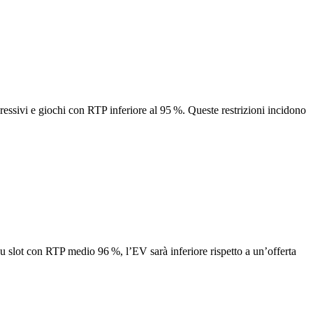
gressivi e giochi con RTP inferiore al 95 %. Queste restrizioni incidono
u slot con RTP medio 96 %, l’EV sarà inferiore rispetto a un’offerta