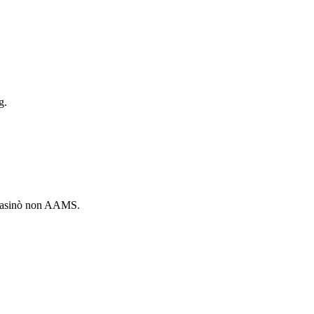
g.
al casinò non AAMS.