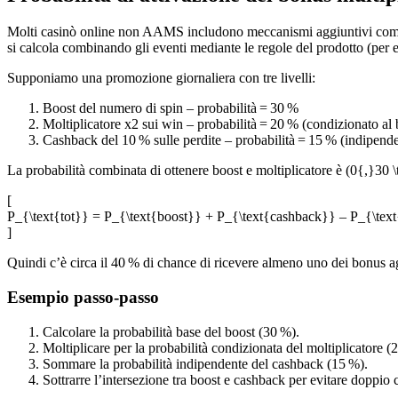
Molti casinò online non AAMS includono meccanismi aggiuntivi come 
si calcola combinando gli eventi mediante le regole del prodotto (per 
Supponiamo una promozione giornaliera con tre livelli:
Boost del numero di spin – probabilità = 30 %
Moltiplicatore x2 sui win – probabilità = 20 % (condizionato al 
Cashback del 10 % sulle perdite – probabilità = 15 % (indipend
La probabilità combinata di ottenere boost e moltiplicatore è (0{,}30
[
P_{\text{tot}} = P_{\text{boost}} + P_{\text{cashback}} – P_{\tex
]
Quindi c’è circa il 40 % di chance di ricevere almeno uno dei bonus ag
Esempio passo‑passo
Calcolare la probabilità base del boost (30 %).
Moltiplicare per la probabilità condizionata del moltiplicatore (
Sommare la probabilità indipendente del cashback (15 %).
Sottrarre l’intersezione tra boost e cashback per evitare doppio