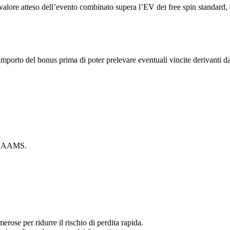
e il valore atteso dell’evento combinato supera l’EV dei free spin standard
orto del bonus prima di poter prelevare eventuali vincite derivanti dai f
non AAMS.
erose per ridurre il rischio di perdita rapida.