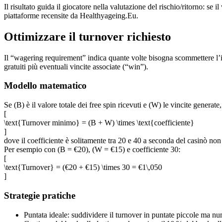
Il risultato guida il giocatore nella valutazione del rischio/ritorno: s
piattaforme recensite da Healthyageing.Eu.
Ottimizzare il turnover richiesto
Il “wagering requirement” indica quante volte bisogna scommettere l’imp
gratuiti più eventuali vincite associate (“win”).
Modello matematico
Se (B) è il valore totale dei free spin ricevuti e (W) le vincite generate,
[
\text{Turnover minimo} = (B + W) \times \text{coefficiente}
]
dove il coefficiente è solitamente tra 20 e 40 a seconda del casinò 
Per esempio con (B = €20), (W = €15) e coefficiente 30:
[
\text{Turnover} = (€20 + €15) \times 30 = €1\,050
]
Strategie pratiche
Puntata ideale: suddividere il turnover in puntate piccole ma num