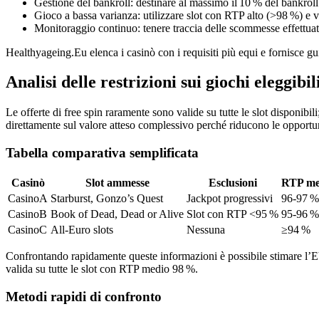
Gestione del bankroll: destinare al massimo il 10 % del bankroll 
Gioco a bassa varianza: utilizzare slot con RTP alto (>98 %) e vo
Monitoraggio continuo: tenere traccia delle scommesse effettuate
Healthyageing.Eu elenca i casinò con i requisiti più equi e fornisce gu
Analisi delle restrizioni sui giochi eleggibil
Le offerte di free spin raramente sono valide su tutte le slot disponib
direttamente sul valore atteso complessivo perché riducono le opportun
Tabella comparativa semplificata
Casinò
Slot ammesse
Esclusioni
RTP me
CasinoA
Starburst, Gonzo’s Quest
Jackpot progressivi
96‑97 %
CasinoB
Book of Dead, Dead or Alive
Slot con RTP <95 %
95‑96 %
CasinoC
All‑Euro slots
Nessuna
≥94 %
Confrontando rapidamente queste informazioni è possibile stimare l’EV
valida su tutte le slot con RTP medio 98 %.
Metodi rapidi di confronto