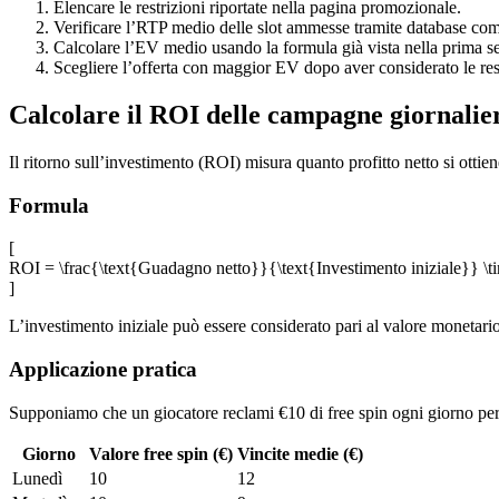
Elencare le restrizioni riportate nella pagina promozionale.
Verificare l’RTP medio delle slot ammesse tramite database co
Calcolare l’EV medio usando la formula già vista nella prima s
Scegliere l’offerta con maggior EV dopo aver considerato le rest
Calcolare il ROI delle campagne giornalier
Il ritorno sull’investimento (ROI) misura quanto profitto netto si ottien
Formula
[
ROI = \frac{\text{Guadagno netto}}{\text{Investimento iniziale}} \
]
L’investimento iniziale può essere considerato pari al valore monetario
Applicazione pratica
Supponiamo che un giocatore reclami €10 di free spin ogni giorno per
Giorno
Valore free spin (€)
Vincite medie (€)
Lunedì
10
12