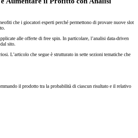
e Aumentare il Profitto con Analisi
i neofiti che i giocatori esperti perché permettono di provare nuove slot
to.
cate alle offerte di free spin. In particolare, l’analisi data‑driven
dal sito.
osi. L’articolo che segue è strutturato in sette sezioni tematiche che
mando il prodotto tra la probabilità di ciascun risultato e il relativo