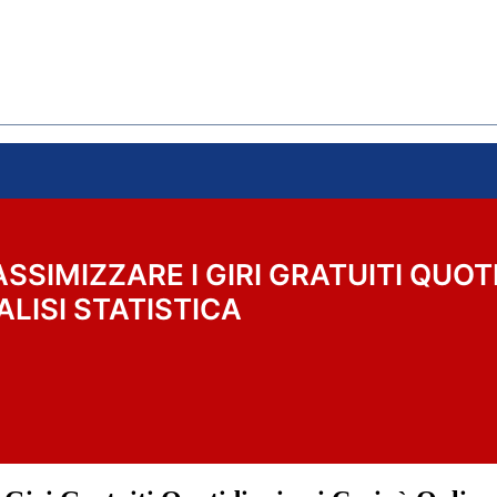
IMIZZARE I GIRI GRATUITI QUOTI
LISI STATISTICA