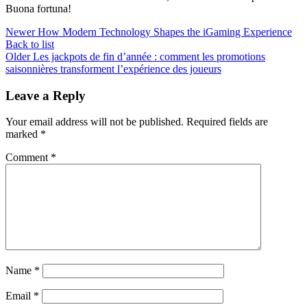
Buona fortuna!
Newer
How Modern Technology Shapes the iGaming Experience
Back to list
Older
Les jackpots de fin d’année : comment les promotions
saisonnières transforment l’expérience des joueurs
Leave a Reply
Your email address will not be published.
Required fields are
marked
*
Comment
*
Name
*
Email
*