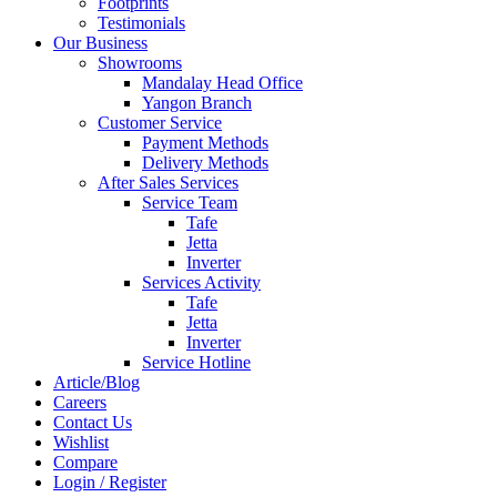
Footprints
Testimonials
Our Business
Showrooms
Mandalay Head Office
Yangon Branch
Customer Service
Payment Methods
Delivery Methods
After Sales Services
Service Team
Tafe
Jetta
Inverter
Services Activity
Tafe
Jetta
Inverter
Service Hotline
Article/Blog
Careers
Contact Us
Wishlist
Compare
Login / Register