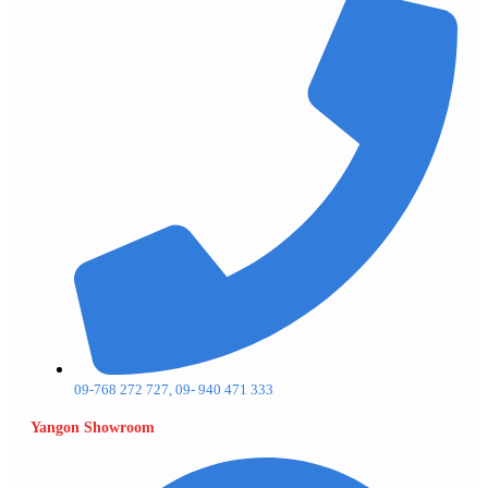
09-768 272 727, 09- 940 471 333
Yangon Showroom