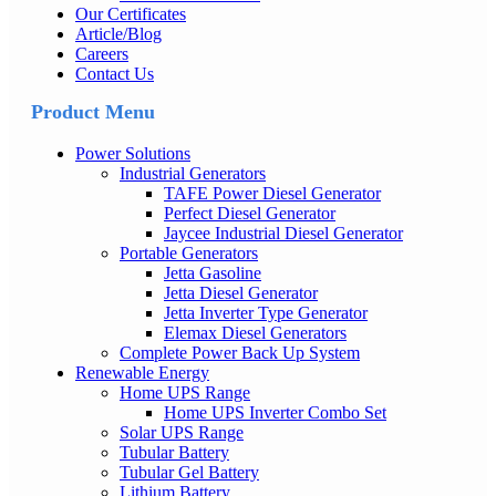
Our Certificates
Article/Blog
Careers
Contact Us
Product Menu
Power Solutions
Industrial Generators
TAFE Power Diesel Generator
Perfect Diesel Generator
Jaycee Industrial Diesel Generator
Portable Generators
Jetta Gasoline
Jetta Diesel Generator
Jetta Inverter Type Generator
Elemax Diesel Generators
Complete Power Back Up System
Renewable Energy
Home UPS Range
Home UPS Inverter Combo Set
Solar UPS Range
Tubular Battery
Tubular Gel Battery
Lithium Battery