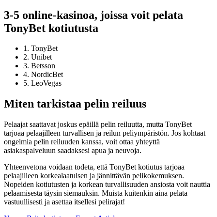
3-5 online-kasinoa, joissa voit pelata
TonyBet kotiutusta
1. TonyBet
2. Unibet
3. Betsson
4. NordicBet
5. LeoVegas
Miten tarkistaa pelin reiluus
Pelaajat saattavat joskus epäillä pelin reiluutta, mutta TonyBet
tarjoaa pelaajilleen turvallisen ja reilun peliympäristön. Jos kohtaat
ongelmia pelin reiluuden kanssa, voit ottaa yhteyttä
asiakaspalveluun saadaksesi apua ja neuvoja.
Yhteenvetona voidaan todeta, että TonyBet kotiutus tarjoaa
pelaajilleen korkealaatuisen ja jännittävän pelikokemuksen.
Nopeiden kotiutusten ja korkean turvallisuuden ansiosta voit nauttia
pelaamisesta täysin siemauksin. Muista kuitenkin aina pelata
vastuullisesti ja asettaa itsellesi pelirajat!