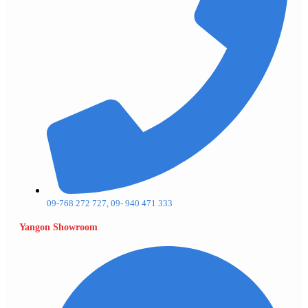
09-768 272 727, 09- 940 471 333
Yangon Showroom