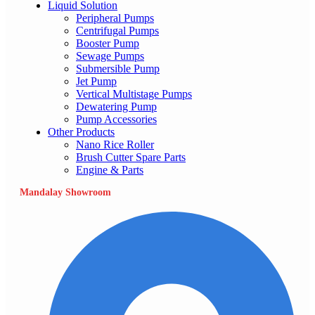
Liquid Solution
Peripheral Pumps
Centrifugal Pumps
Booster Pump
Sewage Pumps
Submersible Pump
Jet Pump
Vertical Multistage Pumps
Dewatering Pump
Pump Accessories
Other Products
Nano Rice Roller
Brush Cutter Spare Parts
Engine & Parts
Mandalay Showroom