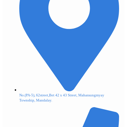
No.(PA-5), 62street,Bet 42 x 43 Street, Maharaungmyay
Township, Mandalay.