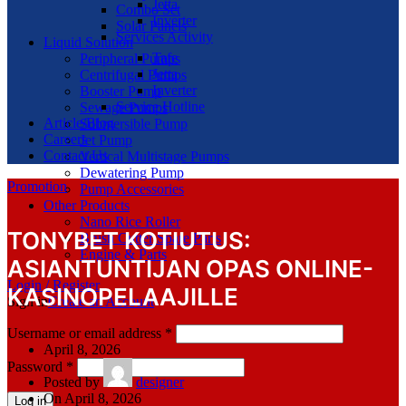
Jetta
Combo Set
Inverter
Solar Panels
Services Activity
Liquid Solution
Tafe
Peripheral Pumps
Jetta
Centrifugal Pumps
Inverter
Booster Pump
Service Hotline
Sewage Pumps
Article/Blog
Submersible Pump
Careers
Jet Pump
Contact Us
Vertical Multistage Pumps
Dewatering Pump
Promotion
Pump Accessories
Other Products
Nano Rice Roller
TONYBET KOTIUTUS:
Brush Cutter Spare Parts
Engine & Parts
ASIANTUNTIJAN OPAS ONLINE-
Login / Register
KASINOPELAAJILLE
Sign in
Create an Account
Username or email address
*
April 8, 2026
Password
*
Posted by
designer
On April 8, 2026
Log in