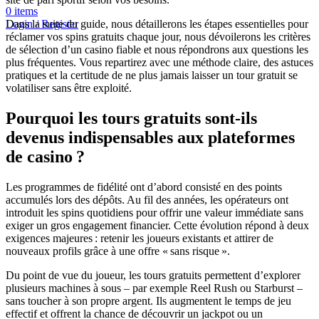
0
items
Dans la suite du guide, nous détaillerons les étapes essentielles pour
Login / Register
réclamer vos spins gratuits chaque jour, nous dévoilerons les critères
de sélection d’un casino fiable et nous répondrons aux questions les
plus fréquentes. Vous repartirez avec une méthode claire, des astuces
pratiques et la certitude de ne plus jamais laisser un tour gratuit se
volatiliser sans être exploité.
Pourquoi les tours gratuits sont-ils
devenus indispensables aux plateformes
de casino ?
Les programmes de fidélité ont d’abord consisté en des points
accumulés lors des dépôts. Au fil des années, les opérateurs ont
introduit les spins quotidiens pour offrir une valeur immédiate sans
exiger un gros engagement financier. Cette évolution répond à deux
exigences majeures : retenir les joueurs existants et attirer de
nouveaux profils grâce à une offre « sans risque ».
Du point de vue du joueur, les tours gratuits permettent d’explorer
plusieurs machines à sous – par exemple Reel Rush ou Starburst –
sans toucher à son propre argent. Ils augmentent le temps de jeu
effectif et offrent la chance de découvrir un jackpot ou un