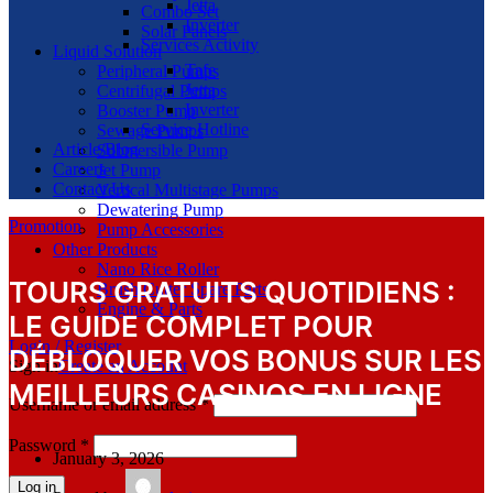
Jetta
Combo Set
Inverter
Solar Panels
Services Activity
Liquid Solution
Tafe
Peripheral Pumps
Jetta
Centrifugal Pumps
Inverter
Booster Pump
Service Hotline
Sewage Pumps
Article/Blog
Submersible Pump
Careers
Jet Pump
Contact Us
Vertical Multistage Pumps
Dewatering Pump
Promotion
Pump Accessories
Other Products
Nano Rice Roller
TOURS GRATUITS QUOTIDIENS :
Brush Cutter Spare Parts
Engine & Parts
LE GUIDE COMPLET POUR
Login / Register
DÉBLOQUER VOS BONUS SUR LES
Sign in
Create an Account
MEILLEURS CASINOS EN LIGNE
Username or email address
*
Password
*
January 3, 2026
Log in