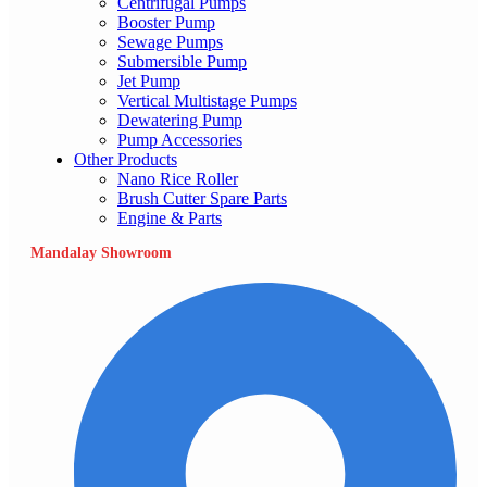
Centrifugal Pumps
Booster Pump
Sewage Pumps
Submersible Pump
Jet Pump
Vertical Multistage Pumps
Dewatering Pump
Pump Accessories
Other Products
Nano Rice Roller
Brush Cutter Spare Parts
Engine & Parts
Mandalay Showroom