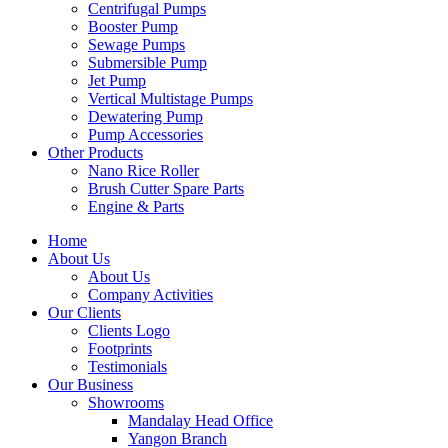
Centrifugal Pumps
Booster Pump
Sewage Pumps
Submersible Pump
Jet Pump
Vertical Multistage Pumps
Dewatering Pump
Pump Accessories
Other Products
Nano Rice Roller
Brush Cutter Spare Parts
Engine & Parts
Home
About Us
About Us
Company Activities
Our Clients
Clients Logo
Footprints
Testimonials
Our Business
Showrooms
Mandalay Head Office
Yangon Branch