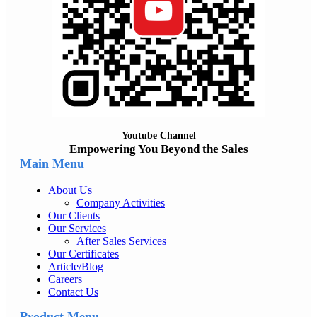
Youtube Channel
Empowering You Beyond the Sales
Main Menu
About Us
Company Activities
Our Clients
Our Services
After Sales Services
Our Certificates
Article/Blog
Careers
Contact Us
Product Menu