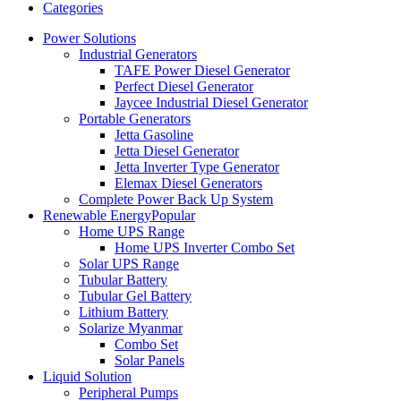
Categories
Power Solutions
Industrial Generators
TAFE Power Diesel Generator
Perfect Diesel Generator
Jaycee Industrial Diesel Generator
Portable Generators
Jetta Gasoline
Jetta Diesel Generator
Jetta Inverter Type Generator
Elemax Diesel Generators
Complete Power Back Up System
Renewable Energy
Popular
Home UPS Range
Home UPS Inverter Combo Set
Solar UPS Range
Tubular Battery
Tubular Gel Battery
Lithium Battery
Solarize Myanmar
Combo Set
Solar Panels
Liquid Solution
Peripheral Pumps