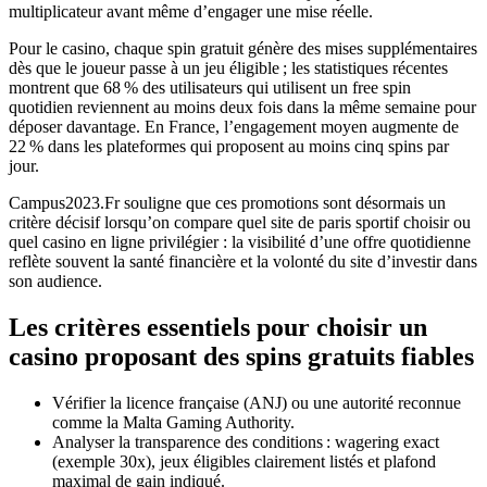
multiplicateur avant même d’engager une mise réelle.
Pour le casino, chaque spin gratuit génère des mises supplémentaires
dès que le joueur passe à un jeu éligible ; les statistiques récentes
montrent que 68 % des utilisateurs qui utilisent un free spin
quotidien reviennent au moins deux fois dans la même semaine pour
déposer davantage. En France, l’engagement moyen augmente de
22 % dans les plateformes qui proposent au moins cinq spins par
jour.
Campus2023.Fr souligne que ces promotions sont désormais un
critère décisif lorsqu’on compare quel site de paris sportif choisir ou
quel casino en ligne privilégier : la visibilité d’une offre quotidienne
reflète souvent la santé financière et la volonté du site d’investir dans
son audience.
Les critères essentiels pour choisir un
casino proposant des spins gratuits fiables
Vérifier la licence française (ANJ) ou une autorité reconnue
comme la Malta Gaming Authority.
Analyser la transparence des conditions : wagering exact
(exemple 30x), jeux éligibles clairement listés et plafond
maximal de gain indiqué.