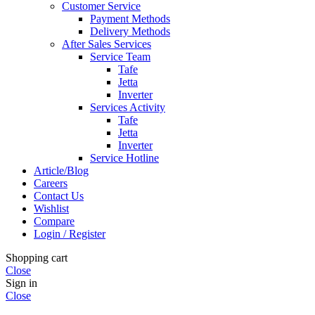
Customer Service
Payment Methods
Delivery Methods
After Sales Services
Service Team
Tafe
Jetta
Inverter
Services Activity
Tafe
Jetta
Inverter
Service Hotline
Article/Blog
Careers
Contact Us
Wishlist
Compare
Login / Register
Shopping cart
Close
Sign in
Close