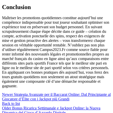
Conclusion
Maîtriser les promotions quotidiennes constitue aujourd’hui une
compétence indispensable pour tout joueur souhaitant optimiser son
expérience tout en préservant son budget personnel. En suivant
scrupuleusement chaque étape décrite dans ce guide – création du
compte, activation ponctuelle des spins, respect des exigences de
mise et gestion proactive des alertes – vous transformerez chaque
session en véritable opportunité rentable. N’oubliez pas non plus
d’utiliser régulièrement Campus2023.Fr comme source fiable pour
rester informé des nouveautés légales et promotionnelles propres au
marché français du casino en ligne ainsi qu’aux comparaisons entre
différents sites paris sportifs France tels que le meilleur site pari en
ligne ou le meilleur site de pari sportif selon vos critères personnels.
En appliquant ces bonnes pratiques dès aujourd’hui, vous ferez des
tours gratuits quotidiens non seulement un atout stratégique mais
également une composante clé d’une démarche responsable et
gagnante.
Newer
Strategia Avanzate per il Baccarat Online: Dal Principiante al
Giocatore d’Élite con i Jackpot più Grandi
Back to list
Older
Bonus Ricarica Settimanale e Jackpot Online: la Nuova
Dinamica del Gioco d’Azzardo Digitale