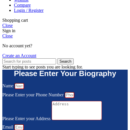
Compare
Login / Register
Shopping cart
Close
Sign in
Close
No account yet?
Create an Account
Search
Start typing to see posts you are looking for.
Please Enter Your Biography
Name
Please Enter your Phone Number
Please Enter your Address
Email