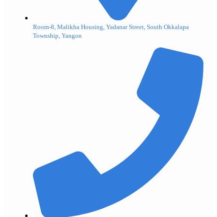
Room-8, Malikha Housing, Yadanar Street, South Okkalapa
Township, Yangon