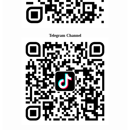
Telegram Channel