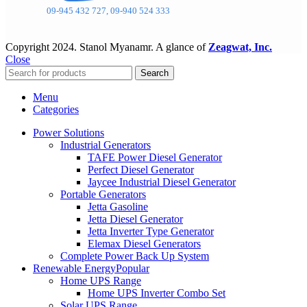
09-945 432 727, 09-940 524 333
Copyright
2024. Stanol Myanamr. A glance of
Zeagwat, Inc.
Close
Search
Menu
Categories
Power Solutions
Industrial Generators
TAFE Power Diesel Generator
Perfect Diesel Generator
Jaycee Industrial Diesel Generator
Portable Generators
Jetta Gasoline
Jetta Diesel Generator
Jetta Inverter Type Generator
Elemax Diesel Generators
Complete Power Back Up System
Renewable Energy
Popular
Home UPS Range
Home UPS Inverter Combo Set
Solar UPS Range