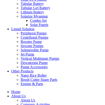
Tubular Battery
Tubular Gel Battery
Lithium Battery
Solarize Myanmar
Combo Set
Solar Panels
Liquid Solution
Peripheral Pumps
Centrifugal Pumps
Booster Pump
Sewage Pumps
Submersible Pump
Jet Pump
Vertical Multistage Pumps
Dewatering Pump
Pump Accessories
Other Products
Nano Rice Roller
Brush Cutter Spare Parts
Engine & Parts
Home
About Us
About Us
Company Activities