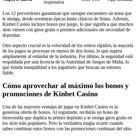
responsiva
Los 12 proveedores garantizan que siempre encuentres un tema que
te atraiga, desde aventuras épicas hasta clásicos de frutas. Además,
Kinbet Casino incluye bonos por juego, lo que significa que muchos
slots vienen con giros gratis o premios adicionales sin necesidad de
depositar.
Otro aspecto crucial es la velocidad de los retiros rápidos; la mayoría
de los pagos se procesan en menos de dos horas, lo que supera
ampliamente al estándar de la industria. Por último, la seguridad está
respaldada por una licencia de la Autoridad de Juegos de Malta, lo
que brinda tranquilidad a los jugadores que buscan un entorno
fiable.
Cómo aprovechar al máximo los bonos y
promociones de Kinbet Casino
Una de las mayores ventajas de jugar en Kinbet Casino es la
generosa oferta de bonos. Al registrarte, recibirás un bono de
bienvenida que duplica tu primer depósito y te otorga giros gratis en
los slots más populares. Pero la verdadera magia ocurre cuando
sabes combinar estos bonos con las promociones continuas del sitio.