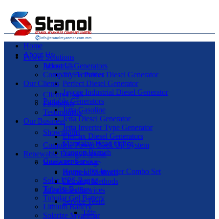
Home
About Us
Power Solutions
Industrial Generators
About Us
Company Activities
TAFE Power Diesel Generator
Our Clients
Perfect Diesel Generator
Jaycee Industrial Diesel Generator
Clients Logo
Portable Generators
Footprints
Jetta Gasoline
Testimonials
Jetta Diesel Generator
Our Business
Jetta Inverter Type Generator
Showrooms
Elemax Diesel Generators
Mandalay Head Office
Complete Power Back Up System
Yangon Branch
Renewable Energy
Popular
Customer Service
Home UPS Range
Home UPS Inverter Combo Set
Payment Methods
Solar UPS Range
Delivery Methods
Tubular Battery
After Sales Services
Tubular Gel Battery
Service Team
Lithium Battery
Tafe
Solarize Myanmar