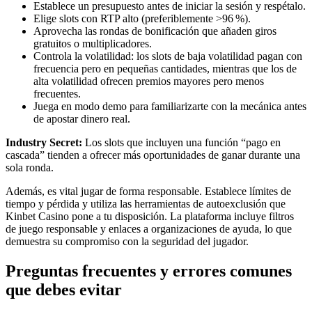
Establece un presupuesto antes de iniciar la sesión y respétalo.
Elige slots con RTP alto (preferiblemente >96 %).
Aprovecha las rondas de bonificación que añaden giros
gratuitos o multiplicadores.
Controla la volatilidad: los slots de baja volatilidad pagan con
frecuencia pero en pequeñas cantidades, mientras que los de
alta volatilidad ofrecen premios mayores pero menos
frecuentes.
Juega en modo demo para familiarizarte con la mecánica antes
de apostar dinero real.
Industry Secret:
Los slots que incluyen una función “pago en
cascada” tienden a ofrecer más oportunidades de ganar durante una
sola ronda.
Además, es vital jugar de forma responsable. Establece límites de
tiempo y pérdida y utiliza las herramientas de autoexclusión que
Kinbet Casino pone a tu disposición. La plataforma incluye filtros
de juego responsable y enlaces a organizaciones de ayuda, lo que
demuestra su compromiso con la seguridad del jugador.
Preguntas frecuentes y errores comunes
que debes evitar