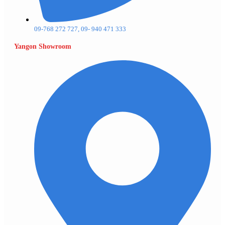
09-768 272 727, 09- 940 471 333
Yangon Showroom