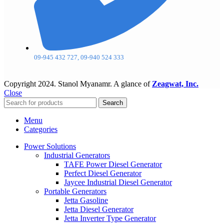
09-945 432 727, 09-940 524 333
Copyright
2024. Stanol Myanamr. A glance of
Zeagwat, Inc.
Close
Search
Menu
Categories
Power Solutions
Industrial Generators
TAFE Power Diesel Generator
Perfect Diesel Generator
Jaycee Industrial Diesel Generator
Portable Generators
Jetta Gasoline
Jetta Diesel Generator
Jetta Inverter Type Generator