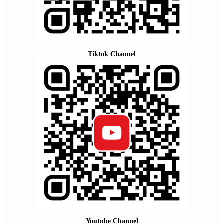
Tiktok Channel
Youtube Channel