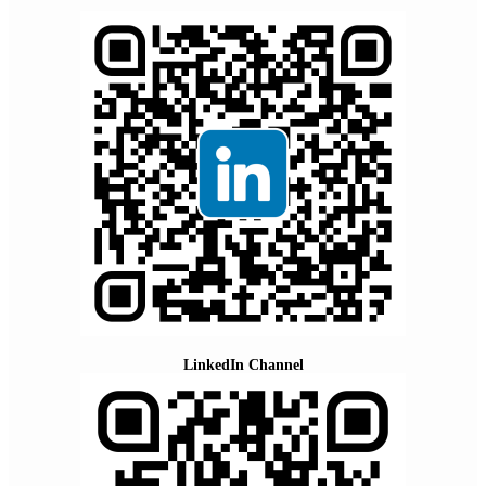
LinkedIn Channel