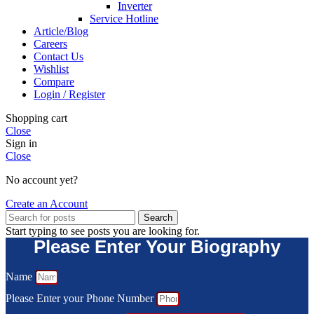
Inverter
Service Hotline
Article/Blog
Careers
Contact Us
Wishlist
Compare
Login / Register
Shopping cart
Close
Sign in
Close
No account yet?
Create an Account
Search
Start typing to see posts you are looking for.
Please Enter Your Biography
Name
Please Enter your Phone Number