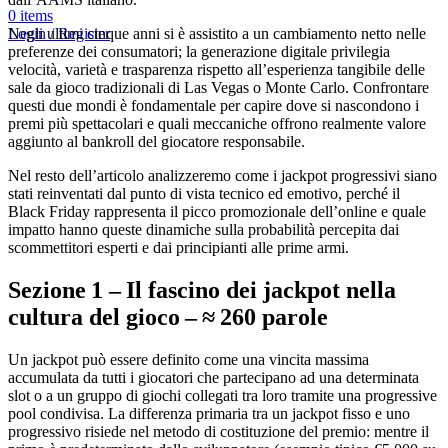
0
items
Negli ultimi cinque anni si è assistito a un cambiamento netto nelle
Login / Register
preferenze dei consumatori; la generazione digitale privilegia
velocità, varietà e trasparenza rispetto all’esperienza tangibile delle
sale da gioco tradizionali di Las Vegas o Monte Carlo. Confrontare
questi due mondi è fondamentale per capire dove si nascondono i
premi più spettacolari e quali meccaniche offrono realmente valore
aggiunto al bankroll del giocatore responsabile.
Nel resto dell’articolo analizzeremo come i jackpot progressivi siano
stati reinventati dal punto di vista tecnico ed emotivo, perché il
Black Friday rappresenta il picco promozionale dell’online e quale
impatto hanno queste dinamiche sulla probabilità percepita dai
scommettitori esperti e dai principianti alle prime armi.
Sezione 1 – Il fascino dei jackpot nella
cultura del gioco – ≈ 260 parole
Un jackpot può essere definito come una vincita massima
accumulata da tutti i giocatori che partecipano ad una determinata
slot o a un gruppo di giochi collegati tra loro tramite una progressive
pool condivisa. La differenza primaria tra un jackpot fisso e uno
progressivo risiede nel metodo di costituzione del premio: mentre il