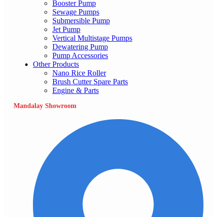
Booster Pump
Sewage Pumps
Submersible Pump
Jet Pump
Vertical Multistage Pumps
Dewatering Pump
Pump Accessories
Other Products
Nano Rice Roller
Brush Cutter Spare Parts
Engine & Parts
Mandalay Showroom