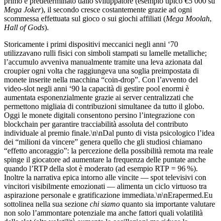
primo è predeterminato dallo sviluppatore (esempio tipico €5 000 su
Mega Joker
), il secondo cresce costantemente grazie ad ogni
scommessa effettuata sul gioco o sui giochi affiliati (
Mega Moolah
,
Hall of Gods
).
Storicamente i primi dispositivi meccanici negli anni ‘70
utilizzavano rulli fisici con simboli stampati su lamelle metalliche;
l’accumulo avveniva manualmente tramite una leva azionata dal
croupier ogni volta che raggiungeva una soglia preimpostata di
monete inserite nella macchina “coin‑drop”. Con l’avvento del
video‑slot negli anni ‘90 la capacità di gestire pool enormi è
aumentata esponenzialmente grazie ai server centralizzati che
permettono migliaia di contribuzioni simultanee da tutto il globo.
Oggi le monete digitali consentono persino l’integrazione con
blockchain per garantire tracciabilità assoluta del contributo
individuale al premio finale.\n\nDal punto di vista psicologico l’idea
dei “milioni da vincere” genera quello che gli studiosi chiamano
“effetto ancoraggio”: la percezione della possibilità remota ma reale
spinge il giocatore ad aumentare la frequenza delle puntate anche
quando l’RTP della slot è moderato (ad esempio RTP = 96 %).
Inoltre la narrativa epica intorno alle vincite — spot televisivi con
vincitori visibilmente emozionati — alimenta un ciclo virtuoso tra
aspirazione personale e gratificazione immediata.\n\nErapermed.Eu
sottolinea nella sua sezione
chi siamo
quanto sia importante valutare
non solo l’ammontare potenziale ma anche fattori quali volatilità