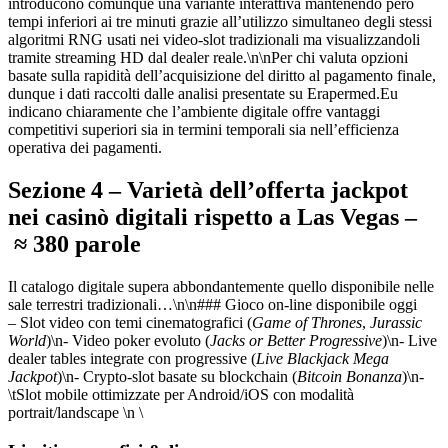
introducono comunque una variante interattiva mantenendo però
tempi inferiori ai tre minuti grazie all’utilizzo simultaneo degli stessi
algoritmi RNG usati nei video‑slot tradizionali ma visualizzandoli
tramite streaming HD dal dealer reale.\n\nPer chi valuta opzioni
basate sulla rapidità dell’acquisizione del diritto al pagamento finale,
dunque i dati raccolti dalle analisi presentate su Erapermed.Eu
indicano chiaramente che l’ambiente digitale offre vantaggi
competitivi superiori sia in termini temporali sia nell’efficienza
operativa dei pagamenti.
Sezione 4 – Varietà dell’offerta jackpot
nei casinò digitali rispetto a Las Vegas –
≈ 380 parole
Il catalogo digitale supera abbondantemente quello disponibile nelle
sale terrestri tradizionali…\n\n### Gioco on‑line disponibile oggi
– Slot video con temi cinematografici (
Game of Thrones
,
Jurassic
World
)\n- Video poker evoluto (
Jacks or Better Progressive
)\n- Live
dealer tables integrate con progressive (
Live Blackjack Mega
Jackpot
)\n- Crypto‑slot basate su blockchain (
Bitcoin Bonanza
)\n-
\tSlot mobile ottimizzate per Android/iOS con modalità
portrait/landscape \n \