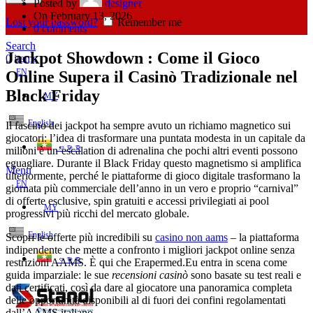
Posted by
designer
On February 13, 2026
Lost your password?
Remember me
0
comments
Search
Jackpot Showdown : Come il Gioco
0
items
EN
Online Supera il Casinò Tradizionale nel
Black Friday
MY
English
Il fascino dei jackpot ha sempre avuto un richiamo magnetico sui
giocatori: l’idea di trasformare una puntata modesta in un capitale da
ဗမာစာ
milioni è un’escalation di adrenalina che pochi altri eventi possono
eguagliare. Durante il Black Friday questo magnetismo si amplifica
Menu
ulteriormente, perché le piattaforme di gioco digitale trasformano la
EN
giornata più commerciale dell’anno in un vero e proprio “carnival”
di offerte esclusive, spin gratuiti e accessi privilegiati ai pool
MY
progressivi più ricchi del mercato globale.
English
Scopri le offerte più incredibili su
casino non aams
– la piattaforma
indipendente che mette a confronto i migliori jackpot online senza
ဗမာစာ
restrizioni AAMS. È qui che Erapermed.Eu entra in scena come
guida imparziale: le sue
recensioni casinò
sono basate su test reali e
dati certificati, così da dare al giocatore una panoramica completa
delle opportunità disponibili al di fuori dei confini regolamentati
dall’AAMS italiano.