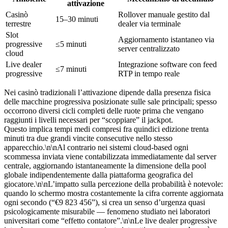
attivazione
Casinò
Rollover manuale gestito dal
15–30 minuti
terrestre
dealer via terminale
Slot
Aggiornamento istantaneo via
progressive
≤5 minuti
server centralizzato
cloud
Live dealer
Integrazione software con feed
≤7 minuti
progressive
RTP in tempo reale
Nei casinò tradizionali l’attivazione dipende dalla presenza fisica
delle macchine progressiva posizionate sulle sale principali; spesso
occorrono diversi cicli completi delle ruote prima che vengano
raggiunti i livelli necessari per “scoppiare” il jackpot.
Questo implica tempi medi compresi fra quindici edizione trenta
minuti tra due grandi vincite consecutive nello stesso
apparecchio.\n\nAl contrario nei sistemi cloud‑based ogni
scommessa inviata viene contabilizzata immediatamente dal server
centrale, aggiornando istantaneamente la dimensione della pool
globale indipendentemente dalla piattaforma geografica del
giocatore.\n\nL’impatto sulla percezione della probabilità è notevole:
quando lo schermo mostra costantemente la cifra corrente aggiornata
ogni secondo (“€9 823 456”), si crea un senso d’urgenza quasi
psicologicamente misurabile — fenomeno studiato nei laboratori
universitari come “effetto contatore”.\n\nLe live dealer progressive