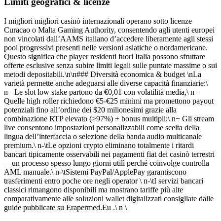
Limiti geografici & licenze
I migliori migliori casinò internazionali operano sotto licenze
Curacao o Malta Gaming Authority, consentendo agli utenti europei
non vincolati dall’AAMS italiano d’accedere liberamente agli stessi
pool progressivi presenti nelle versioni asiatiche o nordamericane.
Questo significa che player residenti fuori Italia possono sfruttare
offerte esclusive senza subire limiti legali sulle puntate massime o sui
metodi depositabili.\n\n### Diversità economica & budget \nLa
varietà permette anche adeguarsi alle diverse capacità finanziarie:\
n− Le slot low stake partono da €0,01 con volatilità media,\ n−
Quelle high roller richiedono €5‑€25 minimi ma promettono payout
potenziali fino all’ordine dei $20 milionesimi grazie alla
combinazione RTP elevato (>97%) + bonus multipli;\ n− Gli stream
live consentono impostazioni personalizzabili come scelta della
lingua dell’interfaccia o selezione della banda audio multicanale
premium.\ n-\tLe opzioni crypto eliminano totalmente i ritardi
bancari tipicamente osservabili nei pagamenti fiat dei casinò terrestri
—un processo spesso lungo giorni utilì perché coinvolge controlla
AML manuale.\ n-\tSistemi PayPal/ApplePay garantiscono
trasferimenti entro poche ore negli operator​ \ n-\tI servizi bancari
classici rimangono disponibili ma mostrano tariffe più alte
comparativamente alle soluzioni wallet digitalizzati consigliate dalle
guide pubblicate su Erapermed.Eu .\ n \