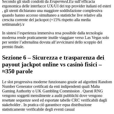
Secondo gli studi condotti da
Erapermed.Eu
sull’efficacia
ergonomica delle interfacce UX/UI dei top provider italiani ed esteri
, gli utenti dichiarano una maggiore soddisfazione complessiva
quando hanno accesso simultaneo a statistiche live relative alla
crescita corrente del jackopot (+15% rispetto alla media
settimanale).\r
In sintesi l’esperienza immersiva resa possibile dalla tecnologia
moderna rende praticamente inutile viaggiare verso Las Vegas solo
per sentire l’adrenalina dovuta all’avvicinarsi dello scoppio del
premio finale.
Sezione 6 – Sicurezza e trasparenza dei
payout jackpot online vs casinò fisici –
≈350 parole
Le slot progressiva moderne funzionano grazie ad algoritmi Random
Number Generator certificati da enti indipendenti quali Malta
Gaming Authority o UK Gambling Commission . Questi RNG
vengono soggetti mensilmente a audit pubblichi dove vengono
resettate sequenze seed ed esportate tabelle CRC verificabili dagli
stakeholder . In pratica ciò garantisce equa distribuzione
statisticamente verificabile degli eventi casual­​