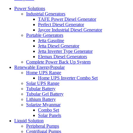
Power Solutions
Industrial Generators
TAFE Power Diesel Generator
Perfect Diesel Generator
Jaycee Industrial Diesel Generator
Portable Generators
Jetta Gasoline
Jetta Diesel Generator
Jetta Inverter Type Generator
Elemax Diesel Generators
Complete Power Back Up System
Renewable Energy
Popular
Home UPS Range
Home UPS Inverter Combo Set
Solar UPS Range
Tubular Battery
Tubular Gel Battery
Lithium Battery
Solarize Myanmar
Combo Set
Solar Panels
Liquid Solution
Peripheral Pumps
Centrifugal Pumps