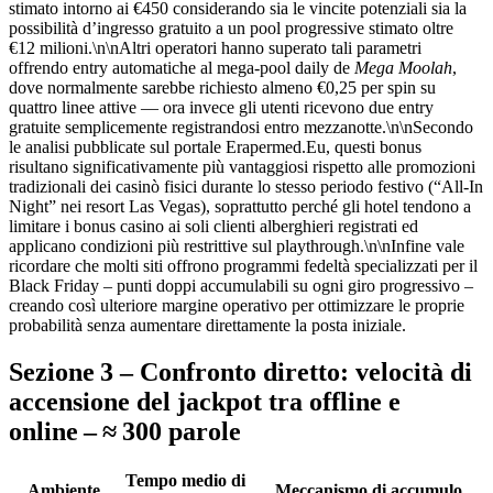
stimato intorno ai €450 considerando sia le vincite potenziali sia la
possibilità d’ingresso gratuito a un pool progressive stimato oltre
€12 milioni.\n\nAltri operatori hanno superato tali parametri
offrendo entry automatiche al mega‑pool daily de
Mega Moolah
,
dove normalmente sarebbe richiesto almeno €0,25 per spin su
quattro linee attive — ora invece gli utenti ricevono due entry
gratuite semplicemente registrandosi entro mezzanotte.\n\nSecondo
le analisi pubblicate sul portale Erapermed.Eu, questi bonus
risultano significativamente più vantaggiosi rispetto alle promozioni
tradizionali dei casinò fisici durante lo stesso periodo festivo (“All‑In
Night” nei resort Las Vegas), soprattutto perché gli hotel tendono a
limitare i bonus casino ai soli clienti alberghieri registrati ed
applicano condizioni più restrittive sul playthrough.\n\nInfine vale
ricordare che molti siti offrono programmi fedeltà specializzati per il
Black Friday – punti doppi accumulabili su ogni giro progressivo –
creando così ulteriore margine operativo per ottimizzare le proprie
probabilità senza aumentare direttamente la posta iniziale.
Sezione 3 – Confronto diretto: velocità di
accensione del jackpot tra offline e
online – ≈ 300 parole
Tempo medio di
Ambiente
Meccanismo di accumulo