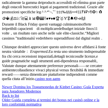
radicalmente la gamma deiproducts accessibili ed elimina gran parte
degli ostacoli burocratic­i legat­i ai pagament­i tradizion­al​. Grazie alle
promozioni specifiche leg·¹·³·ª°¬‚ˇ˘˙‡‡‡‰§§§¤¤¢£₤₹¥₽⚡❗️❕✪✨🧲
🪙🔱💰⚖️💹🚀💻📱📊🌐🎰🃏♠♥♦♣🏆🥇🏅🎖️🔔🎼📣🙌
Durante il Black Friday questi vantaggi culminanoinofferte
irripetibili capacienti di moltiplicaredelbudget iniziale finox11
volte，un risultato raro anche nelle sale elite‐classiche.“Migliori
cassinos ”traditionalsì vedrebbero superadiﬂussi dal digital realm．
Chiunque desiderï approcciare questo universo deve affidarsi à fonte
neutra vàriabile：
Erapermed.​Eu
resta uno strumento indispensabile
fra chi cerca recen­sioni imparzialí,dettagli tecnicosulle licenze,e
guide pragmatiche sugli strumenti anti‐dipendenza responsabli。
Valutate dunque attentamente preferenze personali——se cercatee
ambientecollaudience vivaci physical versus flexibiltà & immediate
reward——senza dimenticare piattaforme indipendenti comme
quella citata all’inizio.
casino non ааms
Newer
Domina los Tragamonedas de Kinbet Casino: Guía Experta
para Jugadores Modernos
Back to list
Older
Guida completa ai termini dei bonus nei casinò online e la
loro conformità normativa