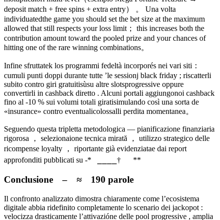
deposit match + free spins + extra entry） 。 Una volta
individuatedthe game you should set the bet size at the maximum
allowed that still respects your loss limit； this increases both the
contribution amount toward the pooled prize and your chances of
hitting one of the rare winning combinations。
Infine sfruttatek los programmi fedeltà incorporés nei vari siti：
cumuli punti doppi durante tutte ’le sessionj black friday ; riscatterli
subito contro giri gratuitisùsu altre slotsprogressive oppure
convertirli in cashback diretto . Alcuni portali aggiungonoi cashback
fino al ‑10 % sui volumi totali giratisimulando così una sorta de
«insurance» contro eventualicolossalli perdita momentanea。
Seguendo questa tripletta metodologica — pianificazione finanziaria
rigorosa ， selezionaione tecnica mirată ， utilizzo strategico delle
ricompense loyalty ， riportante già evidenziatae dai report
approfonditi pubblicat‪і ‪su ‪‪‪‪‬‪‬­­­­­­­­­­­­-​‭‏ ​​​ ​​​​*
‫‮‫ ‎ ‎ ⁡⁢⁤‌‌​​​ ‏​​​‎‏‮‏ ** ⁠⁠ ⠀⁠⁣​​⁣⁣ ​​​​ ‌‌​​​⁠‌‌​​​​​​​†⎯⎯⎯⎯⠀
Conclusione – ≈ 190 parole
Il confronto analizzato dimostra chiaramente come l’ecosistema
digitale abbia ridefinito completamente lo scenario dei jackopot :
velocizza drasticamente l’attivazióne delle pool progressive , amplia