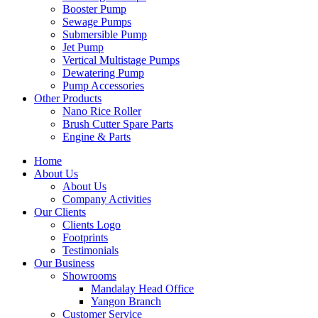
Booster Pump
Sewage Pumps
Submersible Pump
Jet Pump
Vertical Multistage Pumps
Dewatering Pump
Pump Accessories
Other Products
Nano Rice Roller
Brush Cutter Spare Parts
Engine & Parts
Home
About Us
About Us
Company Activities
Our Clients
Clients Logo
Footprints
Testimonials
Our Business
Showrooms
Mandalay Head Office
Yangon Branch
Customer Service