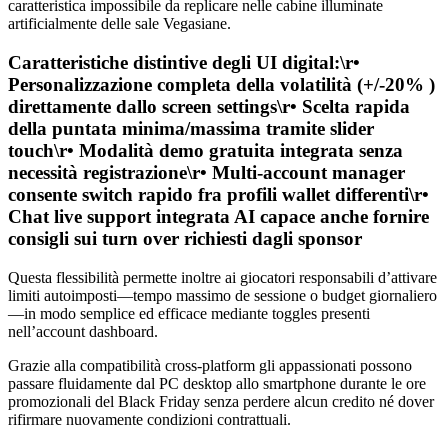
caratteristica impossibile da replicare nelle cabine illuminate
artificialmente delle sale Vegasiane.
Caratteristiche distintive degli UI digital:\r•
Personalizzazione completa della volatilità (+/-20% )
direttamente dallo screen settings\r• Scelta rapida
della puntata minima/massima tramite slider
touch\r• Modalità demo gratuita integrata senza
necessità registrazione\r• Multi‑account manager
consente switch rapido fra profili wallet differenti\r•
Chat live support integrata AI capace anche fornire
consigli sui turn over richiesti dagli sponsor
Questa flessibilità permette inoltre ai giocatori responsabili d’attivare
limiti autoimposti—tempo massimo de sessione o budget giornaliero
—in modo semplice ed efficace mediante toggles presenti
nell’account dashboard.
Grazie alla compatibilità cross‑platform gli appassionati possono
passare fluidamente dal PC desktop allo smartphone durante le ore
promozionali del Black Friday senza perdere alcun credito né dover
rifirmare nuovamente condizioni contrattuali.