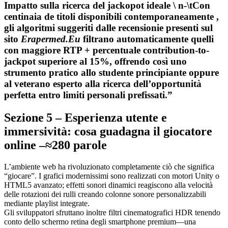
Impatto sulla ricerca del jackopot ideale \ n-\tCon
centinaia de titoli disponibili contemporaneamente ,
gli algoritmi suggeriti dalle recensionie presenti sul
sito
Erapermed.Eu
filtrano automaticamente quelli
con maggiore RTP + percentuale contribution-to-
jackpot superiore al ‎15%, offrendo così uno
strumento pratico allo studente principiante oppure
al veterano esperto alla ricerca dell’opportunità
perfetta entro limiti personali prefissati.”
Sezione 5 – Esperienza utente e
immersività: cosa guadagna il giocatore
online –≈280 parole
L’ambiente web ha rivoluzionato completamente ciò che significa
“giocare”. I grafici modernissimi sono realizzati con motori Unity o
HTML5 avanzato; effetti sonori dinamici reagiscono alla velocità
delle rotazioni dei rulli creando colonne sonore personalizzabili
mediante playlist integrate.
Gli sviluppatori sfruttano inoltre filtri cinematografici HDR tenendo
conto dello schermo retina degli smartphone premium—una