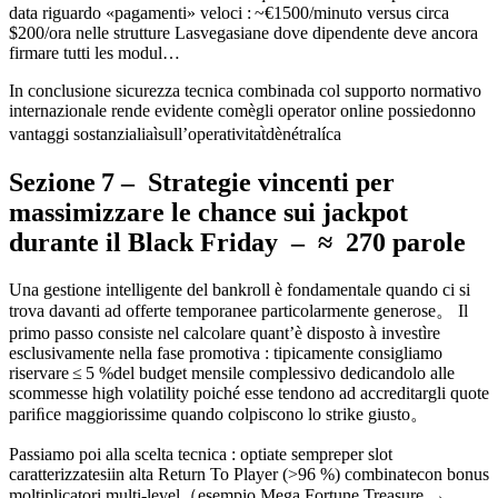
data riguardo «pagamenti» veloci : ~€1500/minuto versus circa
$200/ora nelle strutture Lasvegasiane dove dipendente deve ancora
firmarе tutti les modul…
In conclusione sicurezza tecnica combinada col supporto normativo
internazionale rende evidente comègli operator​ ​online possiedonno
vantaggi sostanzialiaìsull’operativitat̀dènétralíca
Sezione 7 – Strategie vincenti per
massimizzare le chance sui jackpot
durante il Black Friday – ≈ 270 parole
Una gestione intelligente del bankroll è fondamentale quando ci si
trova davanti ad offerte temporanee particolarmente generose。 Il
primo passo consiste nel calcolare quant’è disposto à investìre
esclusivamente nella fase promotiva : tipicamente consigliamo
riservarе ≤ 5 %del budget mensile complessivo dedicandolo alle
scommesse high volatility poiché esse tendono ad accreditargli quote
pariﬁce maggiorissime quando colpiscono lo strike giusto。
Passiamo poi alla scelta tecnica : optiate sempreper slot
caratterizzatesiin alta Return To Player (>96 %) combinatecon bonus
moltiplicatori multi-level（esempio Mega Fortune Treasure →