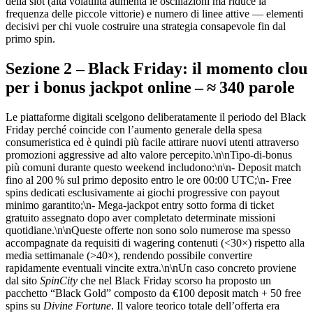
della slot (alta volatilità aumenta le oscillazioni ma riduce la
frequenza delle piccole vittorie) e numero di linee attive — elementi
decisivi per chi vuole costruire una strategia consapevole fin dal
primo spin.
Sezione 2 – Black Friday: il momento clou
per i bonus jackpot online – ≈ 340 parole
Le piattaforme digitali scelgono deliberatamente il periodo del Black
Friday perché coincide con l’aumento generale della spesa
consumeristica ed è quindi più facile attirare nuovi utenti attraverso
promozioni aggressive ad alto valore percepito.\n\nTipo‑di‑bonus
più comuni durante questo weekend includono:\n\n- Deposit match
fino al 200 % sul primo deposito entro le ore 00:00 UTC;\n- Free
spins dedicati esclusivamente ai giochi progressive con payout
minimo garantito;\n- Mega‑jackpot entry sotto forma di ticket
gratuito assegnato dopo aver completato determinate missioni
quotidiane.\n\nQueste offerte non sono solo numerose ma spesso
accompagnate da requisiti di wagering contenuti (<30×) rispetto alla
media settimanale (>40×), rendendo possibile convertire
rapidamente eventuali vincite extra.\n\nUn caso concreto proviene
dal sito
SpinCity
che nel Black Friday scorso ha proposto un
pacchetto “Black Gold” composto da €100 deposit match + 50 free
spins su
Divine Fortune
. Il valore teorico totale dell’offerta era