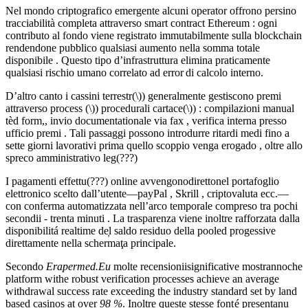
Nel mondo criptografico emergente alcuni operator​ offrono persino
tracciabilità completa attraverso smart contract Ethereum : ogni
contributo al fondo viene registrato immutabilmente sulla blockchain
rendendone pubblico qualsiasi aumento nella somma totale
disponibile . Questo tipo d’infrastruttura elimina praticamente
qualsiasi rischio umano correlato ad error​ di calcolo interno.
D’altro canto i cassini terrestr­​​(\)) generalmente gestiscono premi
attraverso process​ (\)) procedur­⁠ali cartace­(\)) : compilazioni manual‌‏​​
tèd form,, invio documentat‌‏​​ionale via fax , verifica interna presso
ufficio premi . Tali passaggi possono introdurre ritardi medi fino a
sette giorni lavorativi prima quello scoppio venga erogado , oltre allo
spreco amministrativo leg⁢⁠(???)
I pagamenti effettu‎​‌‍️⁠(???) ​online avvengonodirettonel portafoglio
elettronico scelto dall’utente—payPal , Skrill , criptovaluta ecc.—
con conferma automatizzata nell’arco temporale compreso tra pochi
secondii ‑ trenta minuti . La trasparenza viene inoltre rafforz­a​ta dalla
disponibilitá realtime de̦l saldo residuo della pooled progessive
direttamente nella schermaţa principale.
Secondo
Erapermed.​Eu
molte recensioniisignificative mostrannoche
platform withe robust verification processes achieve an average
withdrawal success rate exceeding the industry standard set by land
based casinos at over
98 %
. Inoltre queste stesse font ‍‍‍‍é presentanu