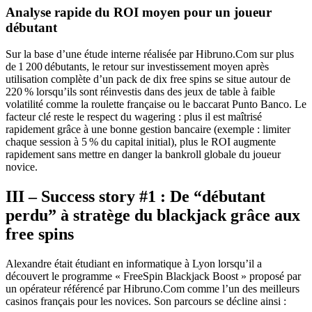
Analyse rapide du ROI moyen pour un joueur
débutant
Sur la base d’une étude interne réalisée par Hibruno.Com sur plus
de 1 200 débutants, le retour sur investissement moyen après
utilisation complète d’un pack de dix free spins se situe autour de
220 % lorsqu’ils sont réinvestis dans des jeux de table à faible
volatilité comme la roulette française ou le baccarat Punto Banco. Le
facteur clé reste le respect du wagering : plus il est maîtrisé
rapidement grâce à une bonne gestion bancaire (exemple : limiter
chaque session à 5 % du capital initial), plus le ROI augmente
rapidement sans mettre en danger la bankroll globale du joueur
novice.
III – Success story #1 : De “débutant
perdu” à stratège du blackjack grâce aux
free spins
Alexandre était étudiant en informatique à Lyon lorsqu’il a
découvert le programme « FreeSpin Blackjack Boost » proposé par
un opérateur référencé par Hibruno.Com comme l’un des meilleurs
casinos français pour les novices. Son parcours se décline ainsi :