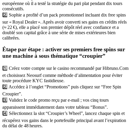
européenne où il a testé la stratégie du pari plat pendant dix tours
consécutifs.
2️⃣ Sophie a profité d’un pack promotionnel incluant dix free spins
sur « Royal Dealer ». Après avoir converti ses gains en crédits réels
(≈ 22 €), elle a placé son premier dépôt réel avec confiance et a
doublé son capital grâce à une série de mises extérieures bien
calibrées.
Étape par étape : activer ses premiers free spins sur
une machine à sous thématique “croupier”
1️⃣ Créez votre compte sur le casino recommandé par Hibruno.Com
et choisissez Neosurf comme méthode d’alimentation pour éviter
toute procédure KYC fastidieuse.
2️⃣ Accédez à l’onglet “Promotions” puis cliquez sur “Free Spin
Croupier”.
3️⃣ Validez le code promo reçu par e‑mail ; vos cinq tours
apparaissent immédiatement dans votre tableau “Bonus”.
4️⃣ Sélectionnez la slot “Croupier’s Wheel”, lancez chaque spin et
récupérez vos gains dans le portefeuille principal avant l’expiration
du délai de 48 heures.