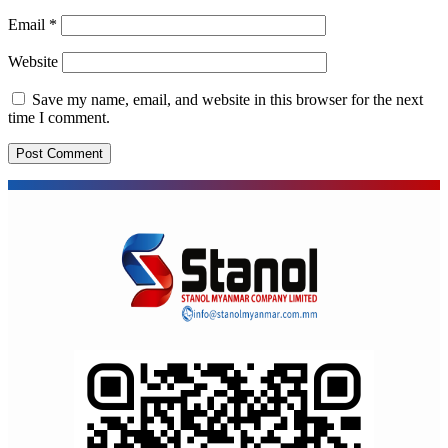
Email
*
Website
Save my name, email, and website in this browser for the next
time I comment.