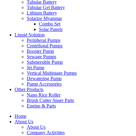
Tubular Battery
Tubular Gel Battery
Lithium Battery
Solarize Myanmar
Combo Set
Solar Panels
Liquid Solution
Peripheral Pumps
Centrifugal Pumps
Booster Pump
Sewage Pumps
Submersible Pump
Jet Pump
Vertical Multistage Pumps
Dewatering Pump
Pump Accessories
Other Products
Nano Rice Roller
Brush Cutter Spare Parts
Engine & Parts
Home
About Us
About Us
Company Activities