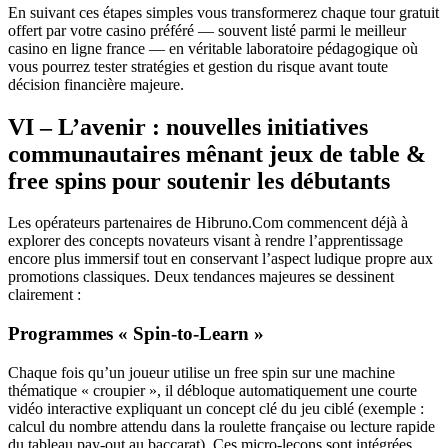
En suivant ces étapes simples vous transformerez chaque tour gratuit
offert par votre casino préféré — souvent listé parmi le meilleur
casino en ligne france — en véritable laboratoire pédagogique où
vous pourrez tester stratégies et gestion du risque avant toute
décision financière majeure.
VI – L’avenir : nouvelles initiatives
communautaires mênant jeux de table &
free spins pour soutenir les débutants
Les opérateurs partenaires de Hibruno.Com commencent déjà à
explorer des concepts novateurs visant à rendre l’apprentissage
encore plus immersif tout en conservant l’aspect ludique propre aux
promotions classiques. Deux tendances majeures se dessinent
clairement :
Programmes « Spin‑to‑Learn »
Chaque fois qu’un joueur utilise un free spin sur une machine
thématique « croupier », il débloque automatiquement une courte
vidéo interactive expliquant un concept clé du jeu ciblé (exemple :
calcul du nombre attendu dans la roulette française ou lecture rapide
du tableau pay‑out au baccarat). Ces micro‑leçons sont intégrées