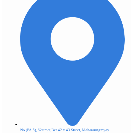
No.(PA-5), 62street,Bet 42 x 43 Street, Maharaungmyay