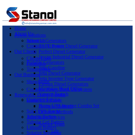
Home
About Us
Power Solutions
Industrial Generators
About Us
Company Activities
TAFE Power Diesel Generator
Our Clients
Perfect Diesel Generator
Jaycee Industrial Diesel Generator
Clients Logo
Portable Generators
Footprints
Jetta Gasoline
Testimonials
Jetta Diesel Generator
Our Business
Jetta Inverter Type Generator
Showrooms
Elemax Diesel Generators
Mandalay Head Office
Complete Power Back Up System
Yangon Branch
Renewable Energy
Popular
Customer Service
Home UPS Range
Home UPS Inverter Combo Set
Payment Methods
Solar UPS Range
Delivery Methods
Tubular Battery
After Sales Services
Tubular Gel Battery
Service Team
Lithium Battery
Tafe
Solarize Myanmar