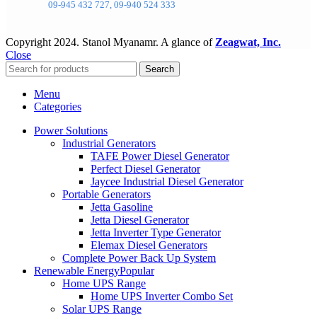
09-945 432 727, 09-940 524 333
Copyright
2024. Stanol Myanamr. A glance of
Zeagwat, Inc.
Close
Search
Menu
Categories
Power Solutions
Industrial Generators
TAFE Power Diesel Generator
Perfect Diesel Generator
Jaycee Industrial Diesel Generator
Portable Generators
Jetta Gasoline
Jetta Diesel Generator
Jetta Inverter Type Generator
Elemax Diesel Generators
Complete Power Back Up System
Renewable Energy
Popular
Home UPS Range
Home UPS Inverter Combo Set
Solar UPS Range