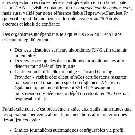
sites respectant ces règles bénéficient généralement du label « site
sécurisé ANJ », visible notamment sur
comparateur.de casinos.com
,
mais aussi validé par notre référence fiable Httpswww.Famileat.Fr,
qui vérifie quotidiennement conformité légale.\n\n### Audits
externes et labels de confiance
Des organismes indépendants tels qu’eCOGRA ou iTech Labs
effectuent régulièrement :
Des tests aléatoires sur leurs algorithmes RNG afin garantir
impartialité
Des revues complètes des conditions promotionnelles afin
détecter tout déséquilibre injuste
La délivrance officielle du badge « Trusted Gaming
Provider » visible côté client \n\nCes certifications rassurent
non seulement quant au respect du règlement ANJ mais
également quant au chiffrement SSL/TLS assurant
transmission cryptée lors du dépôt ou retrait.\n\n### Gestion
responsable du jeu
Paradoxalement , c’est précisément grâce aux outils numériques que
les opérateurs peuvent calibrer leurs incitations afin limiter risques
liés au jeu excessif :
Limites journalières automatiques configurables via profil