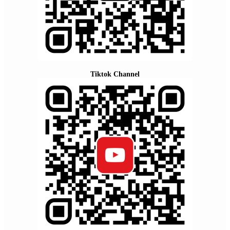
Tiktok Channel