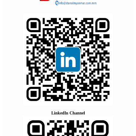
LinkedIn Channel