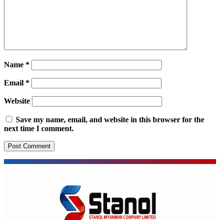
Name
*
Email
*
Website
Save my name, email, and website in this browser for the
next time I comment.