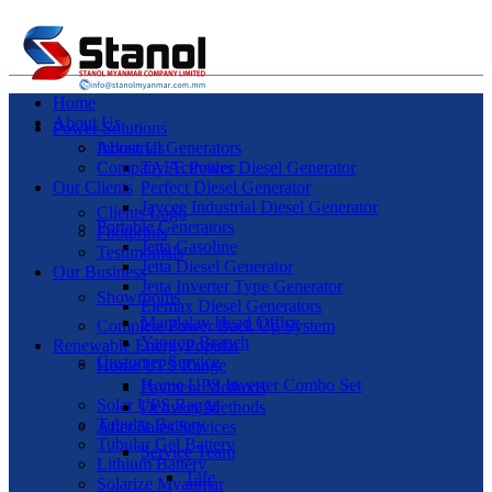
Home
About Us
Power Solutions
Industrial Generators
About Us
Company Activities
TAFE Power Diesel Generator
Our Clients
Perfect Diesel Generator
Jaycee Industrial Diesel Generator
Clients Logo
Portable Generators
Footprints
Jetta Gasoline
Testimonials
Jetta Diesel Generator
Our Business
Jetta Inverter Type Generator
Showrooms
Elemax Diesel Generators
Mandalay Head Office
Complete Power Back Up System
Yangon Branch
Renewable Energy
Popular
Customer Service
Home UPS Range
Home UPS Inverter Combo Set
Payment Methods
Solar UPS Range
Delivery Methods
Tubular Battery
After Sales Services
Tubular Gel Battery
Service Team
Lithium Battery
Tafe
Solarize Myanmar