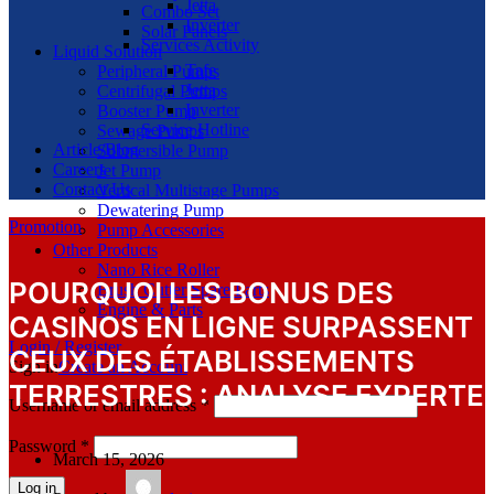
Jetta
Combo Set
Inverter
Solar Panels
Services Activity
Liquid Solution
Tafe
Peripheral Pumps
Jetta
Centrifugal Pumps
Inverter
Booster Pump
Service Hotline
Sewage Pumps
Article/Blog
Submersible Pump
Careers
Jet Pump
Contact Us
Vertical Multistage Pumps
Dewatering Pump
Promotion
Pump Accessories
Other Products
Nano Rice Roller
POURQUOI LES BONUS DES
Brush Cutter Spare Parts
Engine & Parts
CASINOS EN LIGNE SURPASSENT
Login / Register
CEUX DES ÉTABLISSEMENTS
Sign in
Create an Account
TERRESTRES : ANALYSE EXPERTE
Username or email address
*
Password
*
March 15, 2026
Log in