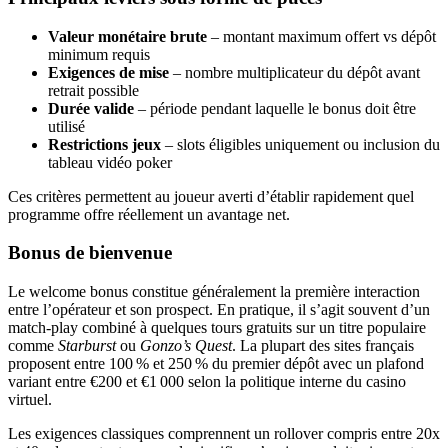
Valeur monétaire brute
– montant maximum offert vs dépôt
minimum requis
Exigences de mise
– nombre multiplicateur du dépôt avant
retrait possible
Durée valide
– période pendant laquelle le bonus doit être
utilisé
Restrictions jeux
– slots éligibles uniquement ou inclusion du
tableau vidéo poker
Ces critères permettent au joueur averti d’établir rapidement quel
programme offre réellement un avantage net.
Bonus de bienvenue
Le welcome bonus constitue généralement la première interaction
entre l’opérateur et son prospect. En pratique, il s’agit souvent d’un
match‑play combiné à quelques tours gratuits sur un titre populaire
comme
Starburst
ou
Gonzo’s Quest
. La plupart des sites français
proposent entre 100 % et 250 % du premier dépôt avec un plafond
variant entre €200 et €1 000 selon la politique interne du casino
virtuel.
Les exigences classiques comprennent un rollover compris entre 20x