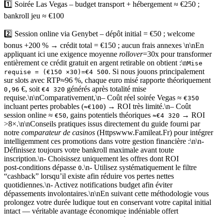
1️⃣ Soirée Las Vegas – budget transport + hébergement ≈ €250 ;
bankroll jeu ≈ €100
2️⃣ Session online via Genybet – dépôt initial = €50 ; welcome
bonus +200 % → crédit total = €150 ; aucun frais annexes \n\nEn
appliquant ici une exigence moyenne
rollover
=30x pour transformer
entièrement ce crédit gratuit en argent retirable on obtient :\n
Mise
. Si nous jouons principalement
requise = (€150 ×30)=€4 500
sur slots avec RTP≈96 %, chaque euro misé rapporte théoriquement
€, soit
générés après totalité mise
0,96
€4 320
requise.\n\nComparativement,\n– Coût réel soirée Vegas ≈
€350
incluant pertes probables (
) → ROI très limité.\n– Coût
≈€100
session online ≈
, gains potentiels théoriques
→ ROI
€50
≈€4 320
>8×.\n\nConseils pratiques issus directement du guide fourni par
notre
comparateur de casinos
(Httpswww.Famileat.Fr) pour intégrer
intelligemment ces promotions dans votre gestion financière :\n\n-
Définissez toujours votre bankroll maximale avant toute
inscription.\n- Choisissez uniquement les offres dont ROI
post‑conditions dépasse
.\n- Utilisez systématiquement le filtre
0
“cashback” lorsqu’il existe afin réduire vos pertes nettes
quotidiennes.\n- Activez notifications budget afin éviter
dépassements involontaires.\n\nEn suivant cette méthodologie vous
prolongez votre durée ludique tout en conservant votre capital initial
intact — véritable avantage économique indéniable offert