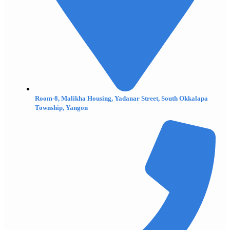
Room-8, Malikha Housing, Yadanar Street, South Okkalapa
Township, Yangon