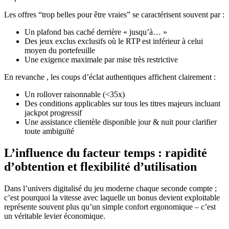
Les offres “trop belles pour être vraies” se caractérisent souvent par :
Un plafond bas caché derrière « jusqu’à… »
Des jeux exclus exclusifs où le RTP est inférieur à celui
moyen du portefeuille
Une exigence maximale par mise très restrictive
En revanche , les coups d’éclat authentiques affichent clairement :
Un rollover raisonnable (<35x)
Des conditions applicables sur tous les titres majeurs incluant
jackpot progressif
Une assistance clientèle disponible jour & nuit pour clarifier
toute ambiguïté
L’influence du facteur temps : rapidité
d’obtention et flexibilité d’utilisation
Dans l’univers digitalisé du jeu moderne chaque seconde compte ;
c’est pourquoi la vitesse avec laquelle un bonus devient exploitable
représente souvent plus qu’un simple confort ergonomique – c’est
un véritable levier économique.