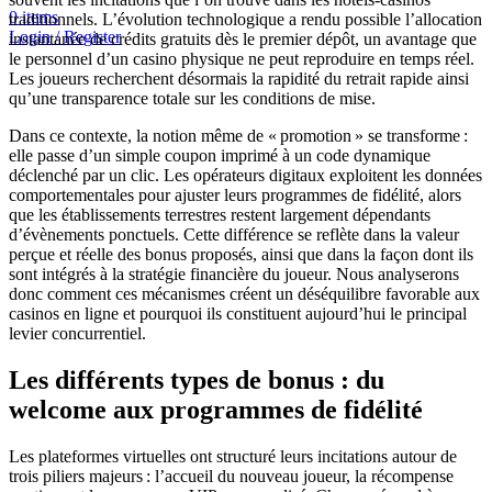
0
items
traditionnels. L’évolution technologique a rendu possible l’allocation
Login / Register
instantanée de crédits gratuits dès le premier dépôt, un avantage que
le personnel d’un casino physique ne peut reproduire en temps réel.
Les joueurs recherchent désormais la rapidité du retrait rapide ainsi
qu’une transparence totale sur les conditions de mise.
Dans ce contexte, la notion même de « promotion » se transforme :
elle passe d’un simple coupon imprimé à un code dynamique
déclenché par un clic. Les opérateurs digitaux exploitent les données
comportementales pour ajuster leurs programmes de fidélité, alors
que les établissements terrestres restent largement dépendants
d’évènements ponctuels. Cette différence se reflète dans la valeur
perçue et réelle des bonus proposés, ainsi que dans la façon dont ils
sont intégrés à la stratégie financière du joueur. Nous analyserons
donc comment ces mécanismes créent un déséquilibre favorable aux
casinos en ligne et pourquoi ils constituent aujourd’hui le principal
levier concurrentiel.
Les différents types de bonus : du
welcome aux programmes de fidélité
Les plateformes virtuelles ont structuré leurs incitations autour de
trois piliers majeurs : l’accueil du nouveau joueur, la récompense