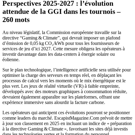
Perspectives 2025‑2027 : l’évolution
attendue de la GGI dans les tournois –
260 mots
Au niveau législatif, la Commission européenne travaille sur la
directive “Gaming & Climate”, qui devrait imposer un plafond
d’émission de 0,05 kg CO₂/kWh pour tous les fournisseurs de
services de jeu d’ici 2027. Cette mesure obligera les opérateurs à
investir davantage dans les data‑centers à énergie solaire ou
éolienne.
Sur le plan technologique, l’intelligence artificielle sera utilisée pour
optimiser la charge des serveurs en temps réel, en déplaçant les
processus de calcul vers les moments où le mix énergétique est le
plus vert. Les jeux de réalité virtuelle (VR) à faible empreinte,
développés avec des moteurs graphiques à consommation réduite,
devraient également apparaître sur les plateformes, offrant une
expérience immersive sans alourdir la facture carbone.
Les opérateurs qui anticipent ces évolutions pourront se positionner
comme leaders du marché. EscapistMagazine.Com prévoit de mettre
à jour son classement en 2025 en incluant un indice de « préparation
à la directive Gaming & Climate », favorisant les sites déjà investis
dans les technologies vertes et la formation du personnel.