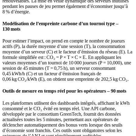
renouvelables. La mise en veille dynamique des serveurs inutilisés
pendant les pauses de jeu permet également d’économiser jusqu’à
8 % d’énergie.
Modélisation de l’empreinte carbone d’un tournoi type –
130 mots
Pour estimer l’impact, on prend en compte le nombre de joueurs
actifs (P), la durée moyenne d’une session (T), la consommation
moyenne d’un serveur (C) et le facteur d’émission du réseau (E). La
formule simplifiée est : CO₂ = P × T × C × E. En appliquant les
valeurs moyennes d’un tournoi de 10 000 joueurs (P = 10,000), une
session de 45 minutes (T = 0,75 h), un serveur consommant
0,45 kWh/h (C) et un facteur d’émission français de
0,06 kg CO₂/kWh (E), on obtient une empreinte de 202,5 kg CO₂.
Outils de mesure en temps réel pour les opérateurs – 90 mots
Les plateformes utilisent des dashboards intégrés, affichant le kWh
consommé et le CO₂ évité en temps réel. Une API carbone,
développée par le consortium GreenTech, fournit des données
actualisées toutes les 5 minutes, permettant aux opérateurs de
déclencher automatiquement des bonus verts lorsque des seuils
d’économie sont franchis. Ces outils sont obligatoires selon les
exigences de l’ANJ et sont régulièrement auditables.