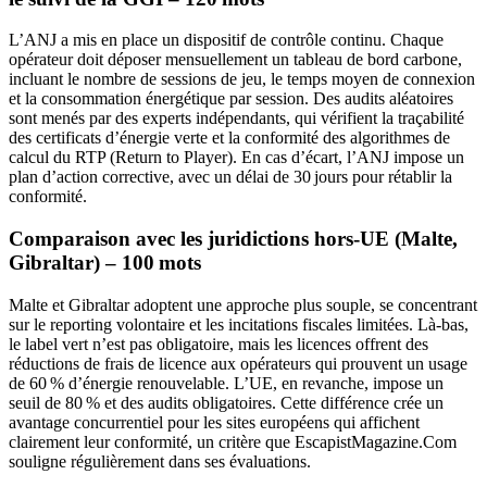
L’ANJ a mis en place un dispositif de contrôle continu. Chaque
opérateur doit déposer mensuellement un tableau de bord carbone,
incluant le nombre de sessions de jeu, le temps moyen de connexion
et la consommation énergétique par session. Des audits aléatoires
sont menés par des experts indépendants, qui vérifient la traçabilité
des certificats d’énergie verte et la conformité des algorithmes de
calcul du RTP (Return to Player). En cas d’écart, l’ANJ impose un
plan d’action corrective, avec un délai de 30 jours pour rétablir la
conformité.
Comparaison avec les juridictions hors‑UE (Malte,
Gibraltar) – 100 mots
Malte et Gibraltar adoptent une approche plus souple, se concentrant
sur le reporting volontaire et les incitations fiscales limitées. Là-bas,
le label vert n’est pas obligatoire, mais les licences offrent des
réductions de frais de licence aux opérateurs qui prouvent un usage
de 60 % d’énergie renouvelable. L’UE, en revanche, impose un
seuil de 80 % et des audits obligatoires. Cette différence crée un
avantage concurrentiel pour les sites européens qui affichent
clairement leur conformité, un critère que EscapistMagazine.Com
souligne régulièrement dans ses évaluations.