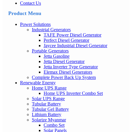
Contact Us
Product Menu
Power Solutions
Industrial Generators
TAFE Power Diesel Generator
Perfect Diesel Generator
Jaycee Industrial Diesel Generator
Portable Generators
Jetta Gasoline
Jetta Diesel Generator
Jetta Inverter Type Generator
Elemax Diesel Generators
Complete Power Back Up System
Renewable Energy
Home UPS Range
Home UPS Inverter Combo Set
Solar UPS Range
Tubular Battery
Tubular Gel Battery
Lithium Battery
Solarize Myanmar
Combo Set
Solar Panels