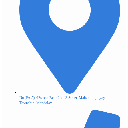
No.(PA-5), 62street,Bet 42 x 43 Street, Maharaungmyay
Township, Mandalay.