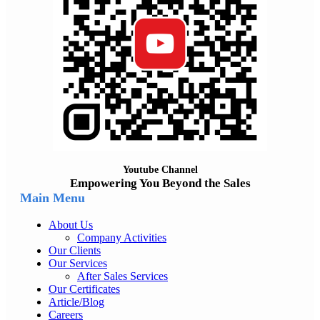
Youtube Channel
Empowering You Beyond the Sales
Main Menu
About Us
Company Activities
Our Clients
Our Services
After Sales Services
Our Certificates
Article/Blog
Careers