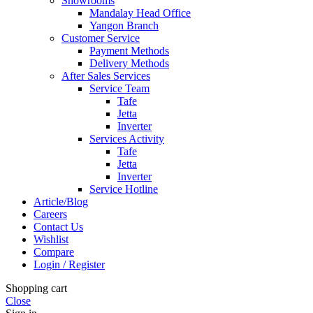
Showrooms
Mandalay Head Office
Yangon Branch
Customer Service
Payment Methods
Delivery Methods
After Sales Services
Service Team
Tafe
Jetta
Inverter
Services Activity
Tafe
Jetta
Inverter
Service Hotline
Article/Blog
Careers
Contact Us
Wishlist
Compare
Login / Register
Shopping cart
Close