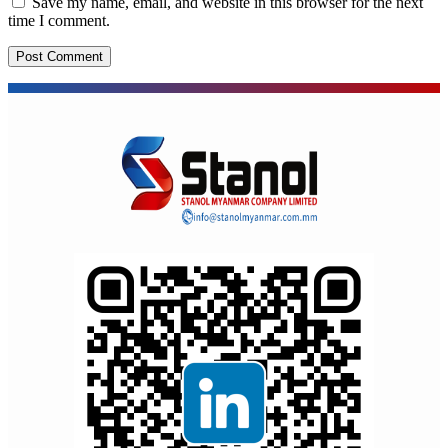
Save my name, email, and website in this browser for the next
time I comment.