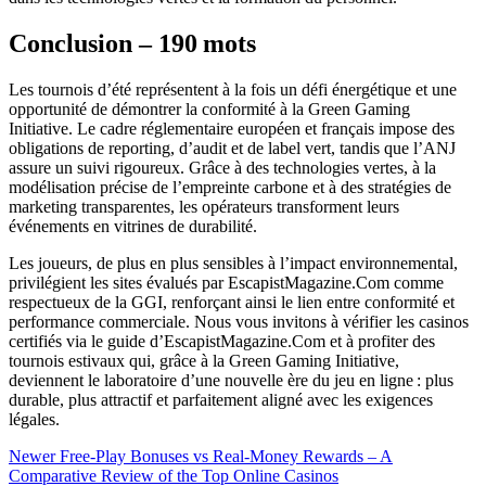
Conclusion – 190 mots
Les tournois d’été représentent à la fois un défi énergétique et une
opportunité de démontrer la conformité à la Green Gaming
Initiative. Le cadre réglementaire européen et français impose des
obligations de reporting, d’audit et de label vert, tandis que l’ANJ
assure un suivi rigoureux. Grâce à des technologies vertes, à la
modélisation précise de l’empreinte carbone et à des stratégies de
marketing transparentes, les opérateurs transforment leurs
événements en vitrines de durabilité.
Les joueurs, de plus en plus sensibles à l’impact environnemental,
privilégient les sites évalués par EscapistMagazine.Com comme
respectueux de la GGI, renforçant ainsi le lien entre conformité et
performance commerciale. Nous vous invitons à vérifier les casinos
certifiés via le guide d’EscapistMagazine.Com et à profiter des
tournois estivaux qui, grâce à la Green Gaming Initiative,
deviennent le laboratoire d’une nouvelle ère du jeu en ligne : plus
durable, plus attractif et parfaitement aligné avec les exigences
légales.
Newer
Free‑Play Bonuses vs Real‑Money Rewards – A
Comparative Review of the Top Online Casinos