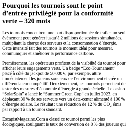
Pourquoi les tournois sont le point
d’entrée privilégié pour la conformité
verte – 320 mots
Les tournois concentrent une part disproportionnée de trafic : un seul
événement peut générer jusqu’à 2 millions de sessions simultanées,
multipliant la charge des serveurs et la consommation d’énergie.
Cette intensité fait des tournois le moment idéal pour mesurer,
communiquer et améliorer la performance carbone.
Premièrement, les opérateurs profitent de la visibilité du tournoi pour
afficher leurs engagements verts. Un badge “Eco‑Tournament”
placé à côté du jackpot de 50 000 €, par exemple, attire
immédiatement les joueurs soucieux de l’environnement et crée un
différenciateur compétitif. Deuxièmement, les tournois permettent de
tester des mesures d’économie d’énergie à grande échelle. Le casino
“SolarSpin” a lancé le “Summer Green Cup” en juillet 2023, en
déplaçant 30 % de ses serveurs vers un data‑center alimenté à 100 %
d’énergie solaire. Le résultat : une réduction de 12 % du CO₂ émis
par rapport à un tournoi standard.
EscapistMagazine.Com a classé ce tournoi parmi les plus
écologiques, soulignant le taux de conversion de 8 % des joueurs qui