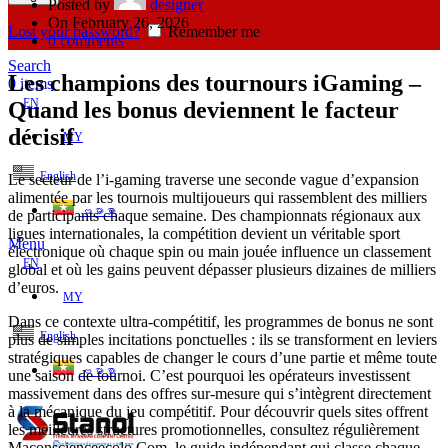
Posted by
designer
On February 26, 2026
Lost your password?
Remember me
0
comments
Search
Les champions des tournours iGaming –
0
items
EN
Quand les bonus deviennent le facteur
décisif
MY
English
Le secteur de l’i‑gaming traverse une seconde vague d’expansion
alimentée par les tournois multijoueurs qui rassemblent des milliers
ဗမာစာ
de participants chaque semaine. Des championnats régionaux aux
ligues internationales, la compétition devient un véritable sport
Menu
électronique où chaque spin ou main jouée influence un classement
EN
global et où les gains peuvent dépasser plusieurs dizaines de milliers
d’euros.
MY
Dans ce contexte ultra‑compétitif, les programmes de bonus ne sont
English
plus de simples incitations ponctuelles : ils se transforment en leviers
stratégiques capables de changer le cours d’une partie et même toute
ဗမာစာ
une saison de tournoi. C’est pourquoi les opérateurs investissent
massivement dans des offres sur‑mesure qui s’intègrent directement
à la mécanique du jeu compétitif. Pour découvrir quels sites offrent
les meilleures structures promotionnelles, consultez régulièrement
Maconscienceecolo.Com, le guide indépendant qui classe chaque