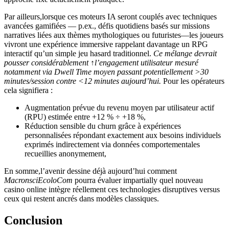
Par ailleurs,lorsque ces moteurs IA seront couplés avec techniques
avancées gamifiées — p.ex., défis quotidiens basés sur missions
narratives liées aux thèmes mythologiques ou futuristes—les joueurs
vivront une expérience immersive rappelant davantage un RPG
interactif qu’un simple jeu hasard traditionnel.
Ce mélange devrait
pousser considérablement ↑l’engagement utilisateur mesuré
notamment via Dwell Time moyen passant potentiellement >30
minutes/session contre <12 minutes aujourd’hui.
Pour les opérateurs
cela signifiera :
Augmentation prévue du revenu moyen par utilisateur actif
(RPU) estimée entre +12 % ÷ +18 %,
Réduction sensible du churn grâce à expériences
personnalisées répondant exactement aux besoins individuels
exprimés indirectement via données comportementales
recueillies anonymement,
En somme,l’avenir dessine déjà aujourd’hui comment
MacronsciEcoloCom
pourra évaluer impartially quel nouveau
casino online intègre réellement ces technologies disruptives versus
ceux qui restent ancrés dans modèles classiques.
Conclusion