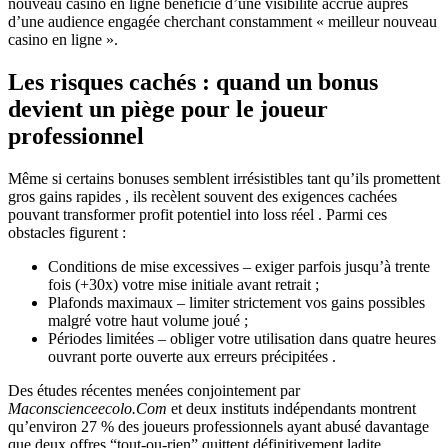
nouveau casino en ligne bénéficie d’une visibilité accrue auprès
d’une audience engagée cherchant constamment « meilleur nouveau
casino en ligne ».
Les risques cachés : quand un bonus
devient un piège pour le joueur
professionnel
Même si certains bonuses semblent irrésistibles tant qu’ils promettent
gros gains rapides , ils recèlent souvent des exigences cachées
pouvant transformer profit potentiel into loss réel . Parmi ces
obstacles figurent :
Conditions de mise excessives – exiger parfois jusqu’à trente
fois (+30x) votre mise initiale avant retrait ;
Plafonds maximaux – limiter strictement vos gains possibles
malgré votre haut volume joué ;
Périodes limitées – obliger votre utilisation dans quatre heures
ouvrant porte ouverte aux erreurs précipitées .
Des études récentes menées conjointement par
Maconscienceecolo.Com
et deux instituts indépendants montrent
qu’environ 27 % des joueurs professionnels ayant abusé davantage
que deux offres “tout‐ou‐rien” quittent définitivement ladite