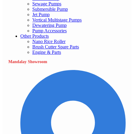
Sewage Pumps
Submersible Pump
Jet Pump
Vertical Multistage Pumps
Dewatering Pump
Pump Accessories
Other Products
Nano Rice Roller
Brush Cutter Spare Parts
Engine & Parts
Mandalay Showroom