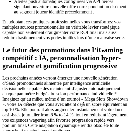
Alertes push automatiques configurées via API tierces
signalant ouverture nouvelle offre correspondant précisément
au segment joueur identifié précédemment .
En adoptant ces pratiques professionnelles vous transformez vos
multiples sources promotionnelles en véritable levier stratégique
capable non seulement d’augmenter votre ROI final mais aussi
réduire drastiquement vos pertes inutiles lors d’une mauvaise série.
Le futur des promotions dans l’iGaming
compétitif : IA, personnalisation hyper-
granulaire et gamification progressive
Les prochains années verront émerger une nouvelle génération
d’SaaS promotionnels alimentée par intelligence artificielle
décisionnelle capable dès maintenant·d’ajuster automatiquement
chaque paramètre budgétaire selon performance individuelle.*
Imaginez qu’au milieu même d’un tournoi « Mega Slots Showdown
», votre IA détecte que vous avez atteint déjà un score équivalent au
top 10 %. Elle pourrait alors augmenter instantanément votre taux
cash‑back journalier from 8 % to 14 %, tout en réduisant légèrement
vos exigences wagering afin favorise progression rapide vers
podium final​. Cette adaptation dynamique rendra obsolète toute
approche fixe actuellement pratiquée.​