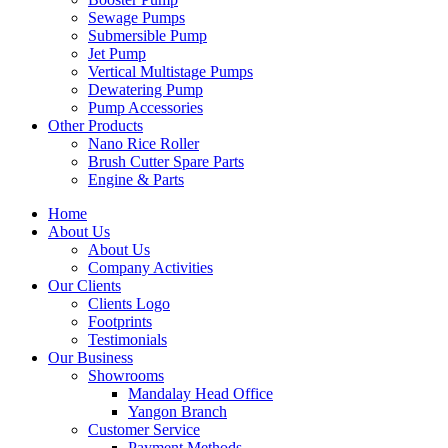
Sewage Pumps
Submersible Pump
Jet Pump
Vertical Multistage Pumps
Dewatering Pump
Pump Accessories
Other Products
Nano Rice Roller
Brush Cutter Spare Parts
Engine & Parts
Home
About Us
About Us
Company Activities
Our Clients
Clients Logo
Footprints
Testimonials
Our Business
Showrooms
Mandalay Head Office
Yangon Branch
Customer Service
Payment Methods