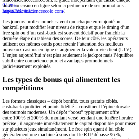
0
items
nouveau casino en ligne selon la pertinence de ses promotions :
Login / Register
https://maconscienceecolo.com/
.
Les joueurs professionnels savent que chaque euro ajouté au
bankroll peut modifier leur niveau de risque et que le timing d’un
free spin ou d’un cash‑back est souvent décisif pour franchir la
dernière étape du tableau des scores. De leur côté, les opérateurs
utilisent ces mêmes outils pour retenir l’attention des meilleurs
nouveaux casinos en ligne et augmenter la valeur vie client (LTV).
L’enjeu aujourd’hui n’est plus seulement le jackpot mais l’équilibre
subtil entre compétence pure et avantages promotionnels
judicieusement exploités.
Les types de bonus qui alimentent les
compétitions
Les formats classiques – dépôt bonifié, tours gratuits ciblés,
cash‑back quotidien et points fidélité – constituent l’épine dorsale
des tournois modernes. Un dépôt “boost” typiquement offre
entre 100 % et 200 % du montant versé pendant une fenêtre horaire
précise ; il augmente immédiatement le capital disponible pour miser
sur plusieurs jeux simultanément. Le free spin quant à lui cible
généralement une machine à sous dont le RTP dépasse 96 %,