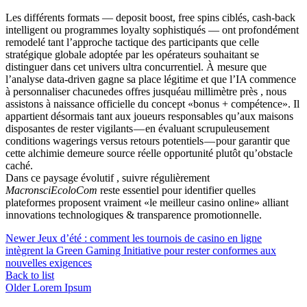
Les différents formats — deposit boost, free spins ciblés, cash‑back
intelligent ou programmes loyalty sophistiqués — ont profondément
remodelé tant l’approche tactique des participants que celle
stratégique globale adoptée par les opérateurs souhaitant se
distinguer dans cet univers ultra concurrentiel. À mesure que
l’analyse data-driven gagne sa place légitime et que l’IA commence
à personnaliser chacune­des offres jusquéau millimètre près , nous
assistons à naissance officielle du concept «bonus + compétence». Il
appartient désormais tant aux joueurs responsables qu’aux maisons
disposantes ​de rester vigilants — en évaluant scrupuleusement
conditions wagerings versus retours potentiels — pour garantir que
cette alchimie demeure source réelle opportunité plutôt qu’obstacle
caché.
Dans ce paysage évolutif , suivre régulièrement
MacronsciEcoloCom
reste essentiel pour identifier quelles
plateformes proposent vraiment «le meilleur casino online» alliant
innovations technologiques & transparence promotionnelle.​
Newer
Jeux d’été : comment les tournois de casino en ligne
intègrent la Green Gaming Initiative pour rester conformes aux
nouvelles exigences
Back to list
Older
Lorem Ipsum