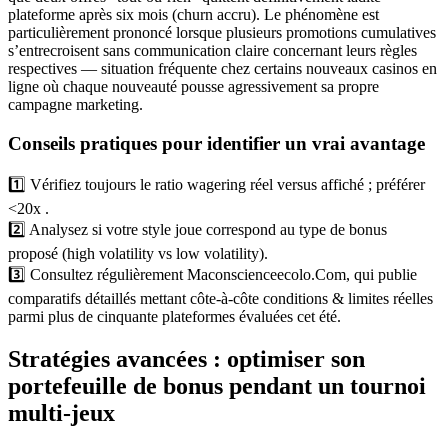
plateforme après six mois (churn accru). Le phénomène est
particulièrement prononcé lorsque plusieurs promotions cumulatives
s’entrecroisent sans communication claire concernant leurs règles
respectives ​—​ situation fréquente chez certains nouveaux casinos en
ligne où chaque nouveauté pousse agressivement sa propre
campagne marketing.​
Conseils pratiques pour identifier un vrai avantage
1️⃣ Vérifiez toujours le ratio wagering réel versus affiché ; préférer
<20x .
2️⃣ Analysez si votre style joue correspond au type de bonus
proposé (high volatility vs low volatility).
3️⃣ Consultez régulièrement Maconscienceecolo.Com, qui publie
comparatifs détaillés mettant côte-à-côte conditions & limites réelles
parmi plus de cinquante plateformes évaluées cet été.
Stratégies avancées : optimiser son
portefeuille de bonus pendant un tournoi
multi-jeux