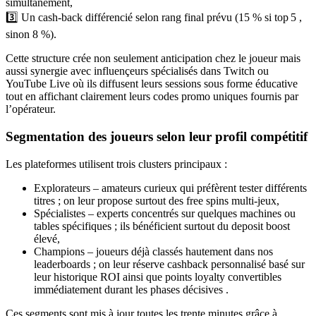
simultanément,
3️⃣ Un cash‑back différencié selon rang final prévu (15 % si top 5 ,
sinon 8 %).
Cette structure crée non seulement anticipation chez le joueur mais
aussi synergie avec influençeurs spécialisés dans Twitch ou
YouTube Live où ils diffusent leurs sessions sous forme éducative
tout en affichant clairement leurs codes promo uniques fournis par
l’opérateur.​
Segmentation des joueurs selon leur profil compétitif
Les plateformes utilisent trois clusters principaux :
Explorateurs – amateurs curieux qui préfèrent tester différents
titres ; on leur propose surtout des free spins multi‐jeux,
Spécialistes – experts concentrés sur quelques machines ou
tables spécifiques ; ils bénéficient surtout du deposit boost
élevé,
Champions – joueurs déjà classés hautement dans nos
leaderboards ; on leur réserve cashback personnalisé basé sur
leur historique ROI ainsi que points loyalty convertibles
immédiatement durant les phases décisives .
Ces segments sont mis à jour toutes les trente minutes grâce à