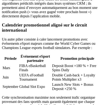
algorithmes prédictifs intégrés dans leurs systèmes CRM ; ils
permettent ainsi d’envoyer automatiquement au bon moment une
notification push (« vous avez gagné votre prochain boost »)
directement depuis l’application mobile.​
Calendrier promotionnel aligné sur le circuit
international
Un autre pilier consiste à caler lancement promotions avec
événements eSport majeurs comme the World Cyber Games ou
Champions League esports football simulators​. Par exemple :
Événement eSport
Période
Promotion principale
partenaire
FIBA eBasketball
Deposit Boost ×180 % + Free
Mars
Finals
Spins Daily
UEFA eFootball
Double Cash-back + Loyalty
Juin
Tournament
Points Multiplier x3
Launch New Slots + Bonus
Septembre
Global Slot Expo
Deposit ×250 %
Cette synchronisation maximise non seulement trafic organique
provenant des fans sportifs mais garantit également que chaque