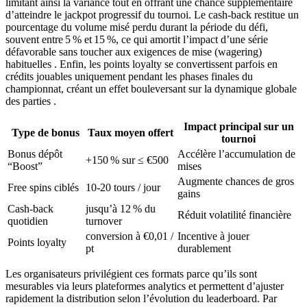
limitant ainsi la variance tout en offrant une chance supplémentaire
d’atteindre le jackpot progressif du tournoi. Le cash‑back restitue un
pourcentage du volume misé perdu durant la période du défi,
souvent entre 5 % et 15 %, ce qui amortit l’impact d’une série
défavorable sans toucher aux exigences de mise (wagering)
habituelles . Enfin, les points loyalty se convertissent parfois en
crédits jouables uniquement pendant les phases finales du
championnat, créant un effet bouleversant sur la dynamique globale
des parties .
Impact principal sur un
Type de bonus
Taux moyen offert
tournoi
Bonus dépôt
Accélère l’accumulation de
+150 % sur ≤ €500
“Boost”
mises
Augmente chances de gros
Free spins ciblés
10‑20 tours / jour
gains
Cash‑back
jusqu’à 12 % du
Réduit volatilité financière
quotidien
turnover
conversion à €0,01 /
Incentive à jouer
Points loyalty
pt
durablement
Les organisateurs privilégient ces formats parce qu’ils sont
mesurables via leurs plateformes analytics et permettent d’ajuster
rapidement la distribution selon l’évolution du leaderboard. Par