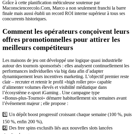
Grâce à cette planification méticuleuse soutenue par
Maconscienceecolo.Com, Marco a non seulement franchi la barre
finale mais aussi établi un record ROI interne supérieur à tous ses
concurrents historiques.
Comment les opérateurs conçoivent leurs
offres promotionnelles pour attirer les
meilleurs compétiteurs
Les maisons de jeu ont développé une logique quasi industrielle
autour des tournois sponsorisés : elles analysent continuellement les
performances individuelles via big data afin d’adapter
dynamiquement leurs incentives marketing. L’objectif premier reste
clair – recruter et retenir le profil «​high roller pro​» capable
d’alimenter volumes élevés et visibilité médiatique dans
l’écosystème e‑sport iGaming . Une campagne type
«Bonus‑plus‑Tournoi» démarre habituellement six semaines avant
l’événement majeur ; elle propose :
1️⃣ Un dépôt boost progressif croissant chaque semaine (100 %, puis
150 %, enfin 200 %),
2️⃣ Des free spins exclusifs liés aux nouvelles slots lancées