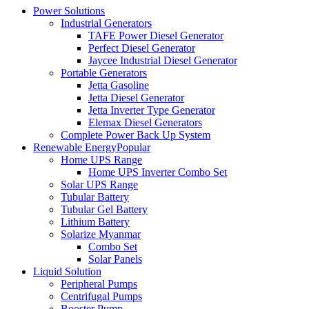
Power Solutions
Industrial Generators
TAFE Power Diesel Generator
Perfect Diesel Generator
Jaycee Industrial Diesel Generator
Portable Generators
Jetta Gasoline
Jetta Diesel Generator
Jetta Inverter Type Generator
Elemax Diesel Generators
Complete Power Back Up System
Renewable Energy
Popular
Home UPS Range
Home UPS Inverter Combo Set
Solar UPS Range
Tubular Battery
Tubular Gel Battery
Lithium Battery
Solarize Myanmar
Combo Set
Solar Panels
Liquid Solution
Peripheral Pumps
Centrifugal Pumps
Booster Pump