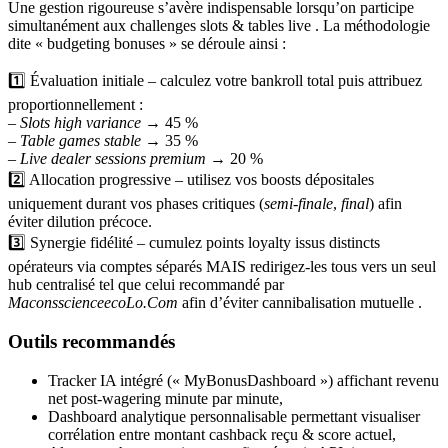
Une gestion rigoureuse s’avère indispensable lorsqu’on participe
simultanément aux challenges slots & tables live . La méthodologie
dite « budgeting bonuses » se déroule ainsi :
1️⃣ Évaluation initiale – calculez votre bankroll total puis attribuez
proportionnellement :
–
Slots high variance
→ 45 %
–
Table games stable
→ 35 %
–
Live dealer sessions premium
→ 20 %
2️⃣ Allocation progressive – utilisez vos boosts dépositales
uniquement durant vos phases critiques (
semi-finale
,
final
) afin
éviter dilution précoce.
3️⃣ Synergie fidélité – cumulez points loyalty issus distincts
opérateurs via comptes séparés MAIS redirigez-les tous vers un seul
hub centralisé tel que celui recommandé par
MaconsscienceecoLo.Com
afin d’éviter cannibalisation mutuelle .
Outils recommandés
Tracker IA intégré (« MyBonusDashboard ») affichant revenu
net post-wagering minute par minute,
Dashboard analytique personnalisable permettant visualiser
corrélation entre montant cashback reçu & score actuel,