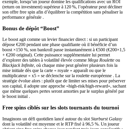
exemple, lorsqu’un joueur domine les qualifications avec un ROI
(return on investment) supérieur à 120 %, l’opérateur peut décliner
son offre free spin afin d’équilibrer la compétition sans pénaliser la
performance générale .
Bonus de dépôt “Boost”
Le boost agit comme un levier financier direct : si un participant
dépose €200 pendant une phase qualifiante où il bénéficie d’un
boost ×150 %, son bankroll passe instantanément à €500 (€200×1,5
+ €200 original). Cette puissance supplémentaire lui permet
d’explorer des tables à volatilité élevée comme
Mega Roulette
ou
Blackjack Infinite
, où chaque mise peut générer plusieurs fois la
mise initiale dès que la carte « royale » apparaît ou que le
multiplicateur « x5 » se déclenche sur la roulette européenne . La
stratégie évolue alors : plutôt que de limiter ses mises pour préserver
son capital, il adopte une approche «​high‑risk/high‑reward​», sachant
que même quelques pertes seront amorties par le surplus généré par
le boost initial .
Free spins ciblés sur les slots tournants du tournoi
Imaginons un défi quotidien lancé autour du slot
Starburst Galaxy
dont la volatilité est moyenne et le RTP fixé à 96,5 %. Un joueur