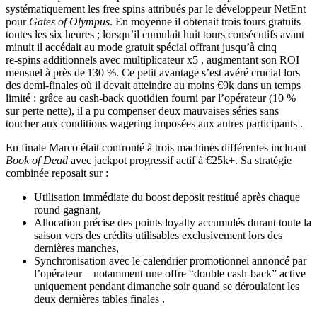
systématiquement les free spins attribués par le développeur NetEnt
pour
Gates of Olympus
. En moyenne il obtenait trois tours gratuits
toutes les six heures ; lorsqu’il cumulait huit tours consécutifs avant
minuit il accédait au mode gratuit spécial offrant jusqu’à cinq
re‑spins additionnels avec multiplicateur x5 , augmentant son ROI
mensuel à près de 130 %. Ce petit avantage s’est avéré crucial lors
des demi‑finales où il devait atteindre au moins €9k dans un temps
limité : grâce au cash‑back quotidien fourni par l’opérateur (10 %
sur perte nette), il a pu compenser deux mauvaises séries sans
toucher aux conditions wagering imposées aux autres participants .
En finale Marco était confronté à trois machines différentes incluant
Book of Dead
avec jackpot progressif actif à €25k+. Sa stratégie
combinée reposait sur :
Utilisation immédiate du boost deposit restitué après chaque
round gagnant,
Allocation précise des points loyalty accumulés durant toute la
saison vers des crédits utilisables exclusivement lors des
dernières manches,
Synchronisation avec le calendrier promotionnel annoncé par
l’opérateur – notamment une offre “double cash‑back” active
uniquement pendant dimanche soir quand se déroulaient les
deux dernières tables finales .