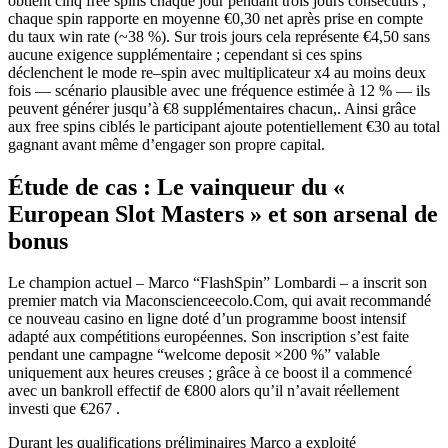
obtient cinq free spins chaque jour pendant trois jours consécutifs ;
chaque spin rapporte en moyenne €0,30 net après prise en compte
du taux win rate (~38 %). Sur trois jours cela représente €4,50 sans
aucune exigence supplémentaire ; cependant si ces spins
déclenchent le mode re–spin avec multiplicateur x4 au moins deux
fois — scénario plausible avec une fréquence estimée à 12 % — ils
peuvent générer jusqu’à €8 supplémentaires chacun,. Ainsi grâce
aux free spins ciblés le participant ajoute potentiellement €30 au total
gagnant avant même d’engager son propre capital.
Étude de cas : Le vainqueur du «
European Slot Masters » et son arsenal de
bonus
Le champion actuel – Marco “FlashSpin” Lombardi – a inscrit son
premier match via Maconscienceecolo.Com, qui avait recommandé
ce nouveau casino en ligne doté d’un programme boost intensif
adapté aux compétitions européennes. Son inscription s’est faite
pendant une campagne “welcome deposit ×200 %” valable
uniquement aux heures creuses ; grâce à ce boost il a commencé
avec un bankroll effectif de €800 alors qu’il n’avait réellement
investi que €267 .
Durant les qualifications préliminaires Marco a exploité