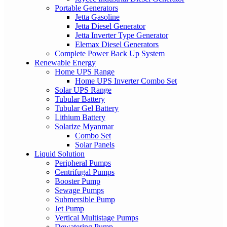
Portable Generators
Jetta Gasoline
Jetta Diesel Generator
Jetta Inverter Type Generator
Elemax Diesel Generators
Complete Power Back Up System
Renewable Energy
Home UPS Range
Home UPS Inverter Combo Set
Solar UPS Range
Tubular Battery
Tubular Gel Battery
Lithium Battery
Solarize Myanmar
Combo Set
Solar Panels
Liquid Solution
Peripheral Pumps
Centrifugal Pumps
Booster Pump
Sewage Pumps
Submersible Pump
Jet Pump
Vertical Multistage Pumps
Dewatering Pump