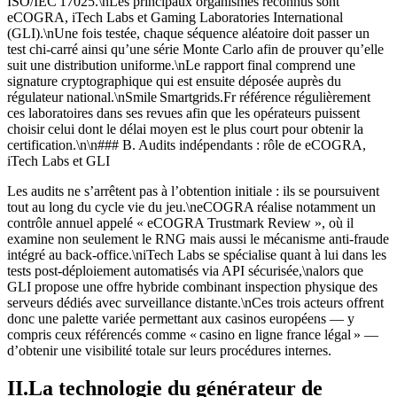
ISO/IEC 17025.\nLes principaux organismes reconnus sont
eCOGRA, iTech Labs et Gaming Laboratories International
(GLI).\nUne fois testée, chaque séquence aléatoire doit passer un
test chi‑carré ainsi qu’une série Monte Carlo afin de prouver qu’elle
suit une distribution uniforme.\nLe rapport final comprend une
signature cryptographique qui est ensuite déposée auprès du
régulateur national.\nSmile Smartgrids.Fr référence régulièrement
ces laboratoires dans ses revues afin que les opérateurs puissent
choisir celui dont le délai moyen est le plus court pour obtenir la
certification.\n\n### B. Audits indépendants : rôle de eCOGRA,
iTech Labs et GLI
Les audits ne s’arrêtent pas à l’obtention initiale : ils se poursuivent
tout au long du cycle vie du jeu.\neCOGRA réalise notamment un
contrôle annuel appelé « eCOGRA Trustmark Review », où il
examine non seulement le RNG mais aussi le mécanisme anti‑fraude
intégré au back‑office.\niTech Labs se spécialise quant à lui dans les
tests post‑déploiement automatisés via API sécurisée,\nalors que
GLI propose une offre hybride combinant inspection physique des
serveurs dédiés avec surveillance distante.\nCes trois acteurs offrent
donc une palette variée permettant aux casinos européens — y
compris ceux référencés comme « casino en ligne france légal » —
d’obtenir une visibilité totale sur leurs procédures internes.
II.L​a technologie du générateur de