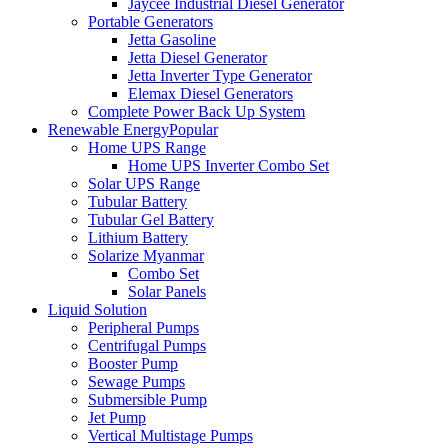
Jaycee Industrial Diesel Generator
Portable Generators
Jetta Gasoline
Jetta Diesel Generator
Jetta Inverter Type Generator
Elemax Diesel Generators
Complete Power Back Up System
Renewable Energy
Popular
Home UPS Range
Home UPS Inverter Combo Set
Solar UPS Range
Tubular Battery
Tubular Gel Battery
Lithium Battery
Solarize Myanmar
Combo Set
Solar Panels
Liquid Solution
Peripheral Pumps
Centrifugal Pumps
Booster Pump
Sewage Pumps
Submersible Pump
Jet Pump
Vertical Multistage Pumps