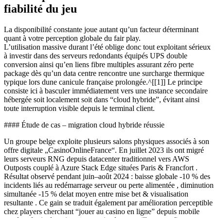
fiabilité du jeu
La disponibilité constante joue autant qu’un facteur déterminant
quant à votre perception globale du fair play.
L’utilisation massive durant l’été oblige donc tout exploitant sérieux
à investir dans des serveurs redondants équipés UPS double
conversion ainsi qu’en liens fibre multiples assurant zéro perte
package dès qu’un data centre rencontre une surcharge thermique
typique lors dune canicule française prolongée.^[[1]] Le principe
consiste ici à basculer immédiatement vers une instance secondaire
hébergée soit localement soit dans “cloud hybride”, évitant ainsi
toute interruption visible depuis le terminal client.
#### Étude de cas – migration cloud hybride réussie
Un groupe belge exploite plusieurs salons physiques associés à son
offre digitale „CasinoOnlineFrance“. En juillet 2023 ils ont migré
leurs serveurs RNG depuis datacenter traditionnel vers AWS
Outposts couplé à Azure Stack Edge situées Paris & Francfort .
Résultat observé pendant juin–août 2024 : baisse globale ‑10 % des
incidents liés au redémarrage serveur ou perte alimentée , diminution
simultanée ‑15 % delat moyen entre mise bet & visualisation
resultante . Ce gain se traduit également par amélioration perceptible
chez players cherchant “jouer au casino en ligne” depuis mobile