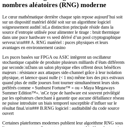
nombres aléatoires (RNG) moderne
Le cœur mathématique derrière chaque spin repose aujourd’hui soit
sur un dispositif matériel dédié soit sur un algorithme logiciel
soigneusement audité.\nLa distinction principale réside dans la
source d’entropie utilisée pour alimenter le tirage : bruit thermique
dans une puce hardware vs seed dérivé d’un pool cryptographique
serveur.\n\n### A. RNG matériel : puces physiques et leurs
avantages en environnement casino
Les puces basées sur FPGA ou ASIC intègrent un oscillateur
stochastique capable de produire plusieurs milliards d’états différents
par seconde.\nDans un salon physique elles offrent deux bénéfices
majeurs : résistance aux attaques side‑channel grâce à leur isolation
physique, et latence quasi nulle (< 1 ms) même lors des pics estivaux
quand plus de mille joueurs font tourner simultanément leurs slots
préférés comme « Sunburst Fortune™ « ou « Maya Megaways
Summer Edition™». \nCe type de hardware est souvent privilégié
par les opérateurs cherchant à garantir que aucune défaillance réseau
ne puisse introduire un biais temporel susceptible d’influer sur le
résultat final.\n\n### B.RNG logiciel : auditabilité du code source
ouvert
Certaines plateformes modernes publient leur algorithme RNG sous