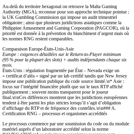
Au-delà du territoire hexagonal on retrouve la Malta Gaming
Authority (MGA), reconnue pour son approche technique pointue ;
la UK Gambling Commission qui impose un audit trimestriel
obligatoire ; ainsi que plusieurs juridictions asiatiques comme la
Philippine Amusement and Gaming Corporation (PAGCOR), où la
priorité est donnée à la prévention du blanchiment d’argent mais où
les normes RNG restent comparables.
Comparaison Europe‑États‑Unis‑Asie
Europe : exigences détaillées sur le Return‑to‑Player minimum
(95 % pour la plupart des slots) + audits indépendants chaque six
mois.
États‑Unis : régulation fragmentée par État – Nevada exige un
« certificat d’aléa » signé par un lab certifié tandis que New Jersey
impose une publication publique du code source limité.\n* Asie :
focus sur l’intégrité financière plutôt que sur le taux RTP affiché
publiquement ; souvent moins transparent pour le joueur
final.\n\nCes différences montrent que les juridictions européennes
tendent à être parmi les plus strictes lorsqu’il s’agit d’obligation
d’affichage du RTP et de fréquence des contrôles.\n\n### A.
Certification RNG – processus et organismes accrédités
Le processus commence par une soumission du code ou du module
matériel auprès d’un laboratoire accrédité selon la norme