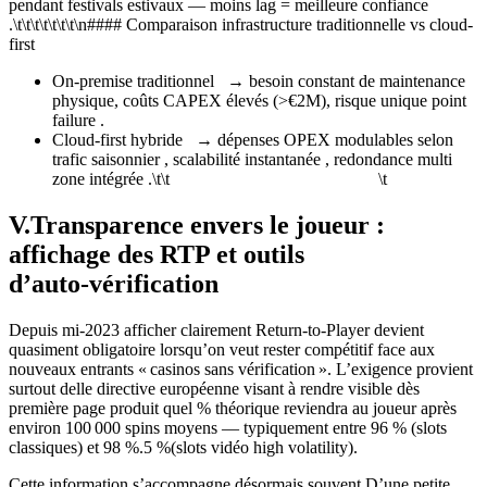
pendant festivals estivaux — moins lag = meilleure confiance
.\t\t\t\t\t\t\t\n#### Comparaison infrastructure traditionnelle vs cloud-
first
On‑premise traditionnel → besoin constant de maintenance
physique, coûts CAPEX élevés (>€2M), risque unique point
failure .
Cloud‑first hybride → dépenses OPEX modulables selon
trafic saisonnier , scalabilité instantanée , redondance multi
zone intégrée .\t\t \t
V.Transparence envers le joueur :
affichage des RTP et outils
d’auto‑vérification
Depuis mi‑2023 afficher clairement Return-to-Player devient
quasiment obligatoire lorsqu’on veut rester compétitif face aux
nouveaux entrants « casinos sans vérification ». L’exigence provient
surtout delle directive européenne visant à rendre visible dès
première page produit quel % théorique reviendra au joueur après
environ 100 000 spins moyens — typiquement entre 96 % (slots
classiques) et 98 %.5 %(slots vidéo high volatility).
Cette information s’accompagne désormais souvent D’une petite