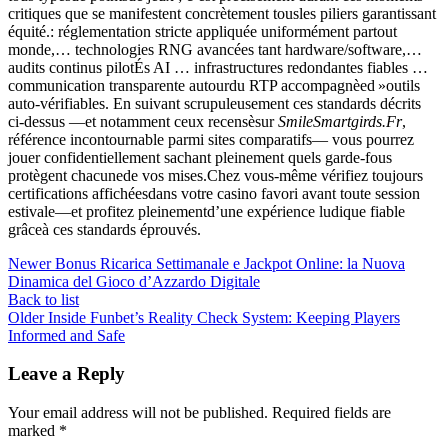
critiques que se manifestent concrètement tousles piliers garantissant
équité.: réglementation stricte appliquée uniformément partout
monde,… technologies RNG avancées tant hardware/software,…
audits continus pilotÉs AI … infra­structures redondantes fiables …
communication transparente autourdu RTP accompagnèed »outils
auto-vérifiables​. En suivant scrupuleusement ces standards décrits
ci-dessus —et notamment ceux recensèsur
Smile​Smartgirds.Fr
,
référence incontournable parmi sites comparatifs— vous pourrez
jouer confidentiellement sachant pleinement quels garde-fous
protègent chacune­de vos mises.Chez vous-même vérifiez toujours
certifications affichéesdans votre casino favori avant toute session
estivale—et profitez pleinementd’une expérience ludique fiable
grâceà ces standards éprouvés.​
Newer
Bonus Ricarica Settimanale e Jackpot Online: la Nuova
Dinamica del Gioco d’Azzardo Digitale
Back to list
Older
Inside Funbet’s Reality Check System: Keeping Players
Informed and Safe
Leave a Reply
Your email address will not be published.
Required fields are
marked
*