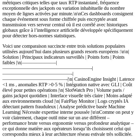
métriques critiques telles que taux RTP instantané, fréquence
exceptionnelle des jackpots ou variation inhabituelle du nombre
moyen de lignes activées par minute.\n\nCes dashboards consignent
chaque événement sous forme chiffrée puis encryptée avant
transmission vers serveur central où il est corrélé avec historiques
globaux grâce à l’intelligence artificielle développée spécifiquement
pour détecter hors‐normes statistiques.
Voici une comparaison succincte entre trois solutions populaires
utilisées aujourd’hui dans plusieurs grands resorts européens :\n\n|
Solution | Principaux indicateurs surveillés | Points forts | Points
faibles |\n|———————|
——————————————————-|
——————————————-|
—————————————-|\n| CasinoEngine Insight | Latence
<1 ms , anomalies RTP >0·5 % | Intégration native avec GLI | Coût
élevé pour petites opérations |\n| SlotWatch Pro | Volume paris /
gains jackpot quotidien | Interface visuelle très claire | Moins adapté
aux environnements cloud |\n| FairPlay Monitor | Logs cryptés IA
détectant pattern frauduleux | Analyse prédictive basée Machine
Learning| Nécessite expertise interne poussée |\n\nComme on peut y
voir clairement, chaque outil mise sur un axe différent –
performance brute versus ergonomie versus profondeur analytique –
ce qui donne matière aux opérateurs lorsqu’ils choisissent celui qui
correspondra mieux à leur architecture réseau estivale très sollicitée.