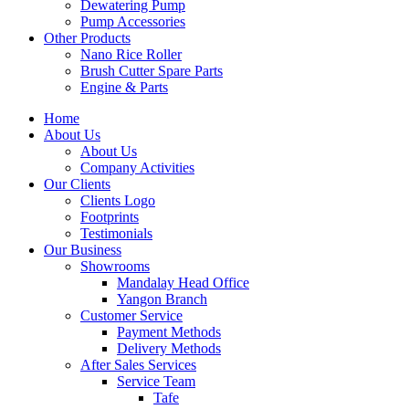
Dewatering Pump
Pump Accessories
Other Products
Nano Rice Roller
Brush Cutter Spare Parts
Engine & Parts
Home
About Us
About Us
Company Activities
Our Clients
Clients Logo
Footprints
Testimonials
Our Business
Showrooms
Mandalay Head Office
Yangon Branch
Customer Service
Payment Methods
Delivery Methods
After Sales Services
Service Team
Tafe