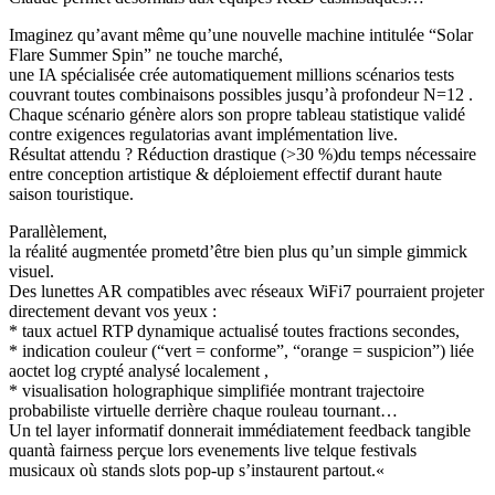
Imaginez qu’avant même qu’une nouvelle machine intitulée “Solar
Flare Summer Spin” ne touche marché,
une IA spécialisée crée automatiquement millions scénarios tests
couvrant toutes combinaisons possibles jusqu’à profondeur N=12 .
Chaque scénario génère alors son propre tableau statistique validé
contre exigences regulatorias avant implémentation live.
Résultat attendu ? Réduction drastique (>30 %)du temps nécessaire
entre conception artistique & déploiement effectif durant haute
saison touristique.​
Parallèlement,
la réalité augmentée prometd’être bien plus qu’un simple gimmick
visuel.
Des lunettes AR compatibles avec réseaux WiFi7 pourraient projeter
directement devant vos yeux :
* taux actuel RTP dynamique actualisé toutes fractions secondes,
* indication couleur (“vert = conforme”, “orange = suspicion”) liée
aoctet log crypté analysé localement ,
* visualisation holographique simplifiée montrant trajectoire
probabiliste virtuelle derrière chaque rouleau tournant…
Un tel layer informatif donnerait immédiatement feedback tangible
quantà fairness perçue lors evenements live telque festivals
musicaux où stands slots pop-up s’instaurent partout.«