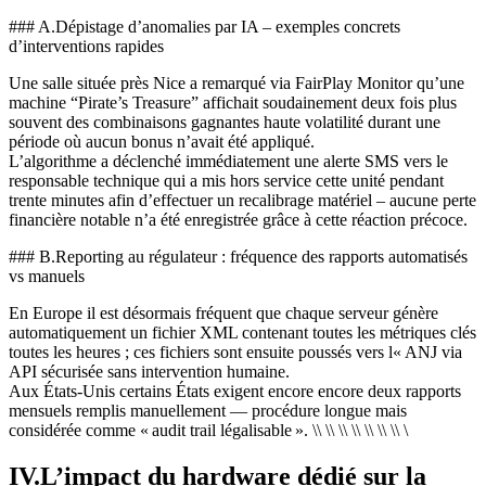
### A.Dépistage d’anomalies par IA – exemples concrets
d’interventions rapides
Une salle située près Nice a remarqué via FairPlay Monitor qu’une
machine “Pirate’s Treasure” affichait soudainement deux fois plus
souvent des combinaisons gagnantes haute volatilité durant une
période où aucun bonus n’avait été appliqué.
L’algorithme a déclenché immédiatement une alerte SMS vers le
responsable technique qui a mis hors service cette unité pendant
trente minutes afin d’effectuer un recalibrage matériel – aucune perte
financière notable n’a été enregistrée grâce à cette réaction précoce.
### B.Reporting au régulateur : fréquence des rapports automatisés
vs manuels
En Europe il est désormais fréquent que chaque serveur génère
automatiquement un fichier XML contenant toutes les métriques clés
toutes les heures ; ces fichiers sont ensuite poussés vers l« ANJ via
API sécurisée sans intervention humaine.
Aux États-Unis certains États exigent encore encore deux rapports
mensuels remplis manuellement — procédure longue mais
considérée comme « audit trail légalisable ». \\ \\ \\ \\ \\ \\ \\ \
IV.L’impact du hardware dédié sur la