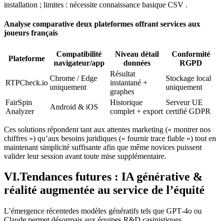
installation ; limites : nécessite connaissance basique CSV .
Analyse comparative deux plateformes offrant services aux
joueurs français
Compatibilité
Niveau détail
Conformité
Plateforme
navigateur/app
données
RGPD
Résultat
Chrome / Edge
Stockage local
RTPCheck.io
instantané +
uniquement
uniquement
graphes
FairSpin
Historique
Serveur UE
Android & iOS
Analyzer
complet + export
certifié GDPR
Ces solutions répondent tant aux attentes marketing (« montrer nos
chiffres ») qu’aux besoins juridiques (« fournir trace fiable ») tout en
maintenant simplicité suffisante afin que même novices puissent
valider leur session avant toute mise supplémentaire.
VI.Tendances futures : IA générative &
réalité augmentée au service de l’équité
L’émergence récentedes modèles génératifs tels que GPT‑4o ou
Claude permet désormais aux équipes R&D casinistiques…