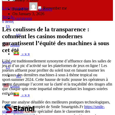
Lost your password?
Remember me
Posted by
designer
On January 3, 2026
Search
0
comments
0
items
EN
Les coulisses de la transparence :
comment les casinos modernes
MY
garantissent l’équité des machines à sous
English
cet été
ဗမာစာ
L’été est traditionnellement synonyme d’affluence dans les salles de
Menu
jeu et d’un pic d’activité sur les plateformes de jeux en ligne ! Les
EN
joueurs affluent pour profiter du soleil tout en faisant tourner les
rouleaux des dernières machines à sous à thème tropical ou
MY
sport‑summer 2024. Cette hausse de trafic pousse les opérateurs à
mettre davantage l’accent sur la clarté et la traçabilité des tirages afin
English
que chaque spin reste impartial même pendant les longues soirées
estivales.
ဗမာစာ
Pour une analyse détaillée des meilleures pratiques technologiques,
consultez le guide complet de Smile Smartgrids.Fr
https://smile-
smartgrids.fr/
. Ce site spécialisé dans le classement des