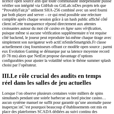
licence open source afin que toute communauté indépendante puisse
vérifier son intégrité via GitHub ou GitLab.\nDes projets tels que
“ProvablyFair.js” utilisent SHA‑256 combiné avec un seed fourni
par both player and server – ce qui rend possible une relecture
complète après chaque session grâce à un hash public affiché côté
client.\nCette transparence répond directement aux attentes
croissantes autour du mot clé
casino en ligne sans vérification
,
puisque même si aucune vérification supplémentaire n’est requise
côté backend, le joueur peut reproduire lui-même chaque tirage avec
simplement son navigateur web actif.\nSmile​Smartgrids.Fr classe
actuellement cinq fournisseurs offrant ce modèle open source ; parmi
eux Evolution Gaming se démarque par sa latence moyenne record
(0·78 ms) alors que NetEnt propose davantage d’options
configurables pour ajuster la volatilité selon le thème summer splash
choisi par l’opérateur.
III.Le rôle crucial des audits en temps
réel dans les salles de jeu actuelles
Lorsque l’on observe plusieurs centaines voire milliers de spins
simultanés pendant une soirée barbecue au bord piscine casino…
aucun système manuel ne suffit pour garantir qu’une anomalie passe
inaperçue.\nC’est pourquoi beaucoup d’établissements ont mis en
place des plateformes SCADA dédiées au suivi continu des