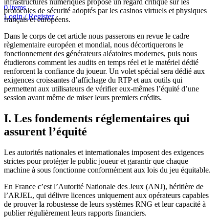
infrastructures numériques propose un regard critique sur les
0
items
protocoles de sécurité adoptés par les casinos virtuels et physiques
Login / Register
français et européens.
Dans le corps de cet article nous passerons en revue le cadre
règlementaire européen et mondial, nous décortiquerons le
fonctionnement des générateurs aléatoires modernes, puis nous
étudierons comment les audits en temps réel et le matériel dédié
renforcent la confiance du joueur. Un volet spécial sera dédié aux
exigences croissantes d’affichage du RTP et aux outils qui
permettent aux utilisateurs de vérifier eux‑mêmes l’équité d’une
session avant même de miser leurs premiers crédits.
I. Les fondements réglementaires qui
assurent l’équité
Les autorités nationales et internationales imposent des exigences
strictes pour protéger le public joueur et garantir que chaque
machine à sous fonctionne conformément aux lois du jeu équitable.
En France c’est l’Autorité Nationale des Jeux (ANJ), héritière de
l’ARJEL, qui délivre licences uniquement aux opérateurs capables
de prouver la robustesse de leurs systèmes RNG et leur capacité à
publier régulièrement leurs rapports financiers.