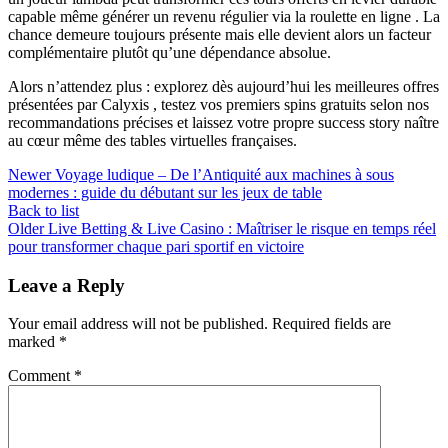
capable même générer un revenu régulier via la roulette en ligne . La
chance demeure toujours présente mais elle devient alors un facteur
complémentaire plutôt qu’une dépendance absolue.
Alors n’attendez plus : explorez dès aujourd’hui les meilleures offres
présentées par Calyxis , testez vos premiers spins gratuits selon nos
recommandations précises et laissez votre propre success story naître
au cœur même des tables virtuelles françaises.
Newer
Voyage ludique – De l’Antiquité aux machines à sous
modernes : guide du débutant sur les jeux de table
Back to list
Older
Live Betting & Live Casino : Maîtriser le risque en temps réel
pour transformer chaque pari sportif en victoire
Leave a Reply
Your email address will not be published.
Required fields are
marked
*
Comment
*