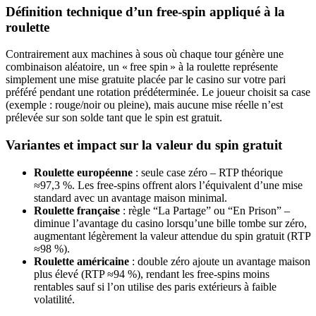
Définition technique d’un free‑spin appliqué à la
roulette
Contrairement aux machines à sous où chaque tour génère une
combinaison aléatoire, un « free spin » à la roulette représente
simplement une mise gratuite placée par le casino sur votre pari
préféré pendant une rotation prédéterminée. Le joueur choisit sa case
(exemple : rouge/noir ou pleine), mais aucune mise réelle n’est
prélevée sur son solde tant que le spin est gratuit.
Variantes et impact sur la valeur du spin gratuit
Roulette européenne
: seule case zéro – RTP théorique
≈97,3 %. Les free‑spins offrent alors l’équivalent d’une mise
standard avec un avantage maison minimal.
Roulette française
: règle “La Partage” ou “En Prison” –
diminue l’avantage du casino lorsqu’une bille tombe sur zéro,
augmentant légèrement la valeur attendue du spin gratuit (RTP
≈98 %).
Roulette américaine
: double zéro ajoute un avantage maison
plus élevé (RTP ≈94 %), rendant les free‑spins moins
rentables sauf si l’on utilise des paris extérieurs à faible
volatilité.