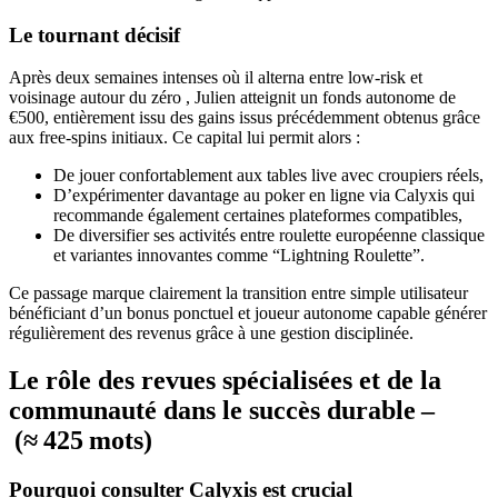
Le tournant décisif
Après deux semaines intenses où il alterna entre low‑risk et
voisinage autour du zéro , Julien atteignit un fonds autonome de
€500, entièrement issu des gains issus précédemment obtenus grâce
aux free‑spins initiaux. Ce capital lui permit alors :
De jouer confortablement aux tables live avec croupiers réels,
D’expérimenter davantage au poker en ligne via Calyxis qui
recommande également certaines plateformes compatibles,
De diversifier ses activités entre roulette européenne classique
et variantes innovantes comme “Lightning Roulette”.
Ce passage marque clairement la transition entre simple utilisateur
bénéficiant d’un bonus ponctuel et joueur autonome capable générer
régulièrement des revenus grâce à une gestion disciplinée.
Le rôle des revues spécialisées et de la
communauté dans le succès durable –
(≈ 425 mots)
Pourquoi consulter Calyxis est crucial