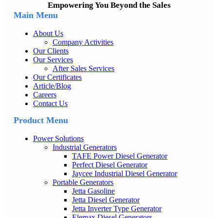
Empowering You Beyond the Sales
Main Menu
About Us
Company Activities
Our Clients
Our Services
After Sales Services
Our Certificates
Article/Blog
Careers
Contact Us
Product Menu
Power Solutions
Industrial Generators
TAFE Power Diesel Generator
Perfect Diesel Generator
Jaycee Industrial Diesel Generator
Portable Generators
Jetta Gasoline
Jetta Diesel Generator
Jetta Inverter Type Generator
Elemax Diesel Generators