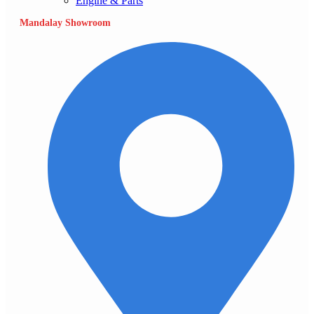
Engine & Parts
Mandalay Showroom