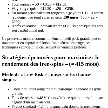
Total gagnés = 50 × €0,25 =
€12,50
.
Wagering requis = €12,50 × x20 =
€250
.
En misant principalement rouge/noir (payout=1:1) il a atteint
rapidement ce seuil après environ
130 mises
(130 × €2 =
€260).
Après validation il pouvait retirer
€120
, soit presque dix fois
son capital initial nul.
Ce processus montre comment même un petit pack gratuit peut se
transformer en capital réel lorsqu’on maîtrise les exigences
techniques et choisit judicieusement sa variante préférée.
Stratégies éprouvées pour maximiser le
rendement des free‑spins – (≈ 415 mots)
Méthode « Low‑Risk » : miser sur les chances
simples
Choisir toujours rouge/noir ou pair/impair pendant les spins
gratuits.
Taux de réussite ≈48 % (hors zéro), ce qui minimise l’impact
négatif d’un mauvais tour.
Payout standard =1:1 → chaque gain double immédiatement