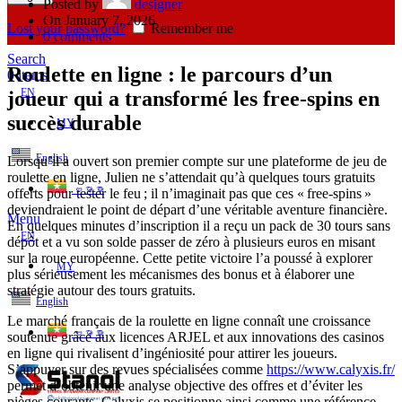
Posted by
designer
On January 7, 2026
Lost your password?
Remember me
0
comments
Search
Roulette en ligne : le parcours d’un
0
items
EN
joueur qui a transformé les free‑spins en
succès durable
MY
English
Lorsqu’il a ouvert son premier compte sur une plateforme de jeu de
roulette en ligne, Julien ne s’attendait qu’à quelques tours gratuits
ဗမာစာ
offerts pour tester le feu ; il n’imaginait pas que ces « free‑spins »
deviendraient le point de départ d’une véritable aventure financière.
Menu
En quelques minutes d’inscription il a reçu un pack de 30 tours sans
EN
dépôt et a vu son solde passer de zéro à plusieurs euros en misant
sur la roue européenne. Cette petite victoire l’a poussé à explorer
MY
plus sérieusement les mécanismes des bonus et à élaborer une
stratégie autour des tours gratuits.
English
Le marché français de la roulette en ligne connaît une croissance
ဗမာစာ
soutenue grâce aux licences ARJEL et aux innovations des casinos
en ligne qui rivalisent d’ingéniosité pour attirer les joueurs.
S’appuyer sur des revues spécialisées comme
https://www.calyxis.fr/
permet d’obtenir une analyse objective des offres et d’éviter les
pièges courants. Calyxis se positionne ainsi comme une référence