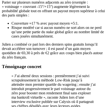
Parier sur plusieurs numéros adjacents au zéro (exemple :
« voisinage » couvrant -15°/+15°) augmente légèrement la
probabilité globale tout en offrant un payout moyen supérieur à celui
des paris simples :
Couverture ≈17 % avec payout moyen ≈5:1.
Risque modéré car si aucun numéro ne sort alors on ne perd
qu’une petite partie du stake global grâce au nombre limité de
cases jouées simultanément.
Julien a combiné ce pari lors des derniers spins gratuits lorsqu’il
devait accélérer son turnover ; il est passé d’un gain moyen
quotidien de €0,30 à près de €2 grâce aux coups bien placés autour
du zéro français.
Témoignage concret
« J’ai alterné deux sessions : premièrement j’ai suivi
scrupuleusement la méthode Low‑Risk jusqu’à
atteindre mon premier quartile du wagering ; ensuite j’ai
introduit progressivement le pari voisinage autour du
zéro pour booster mon rendement final sans exploser
ma bankroll virtuelle », raconte Julien lors d’une
interview exclusive publiée sur Calyxis où il partageait
ses chiffres détaillés avec leurs lecteurs avides