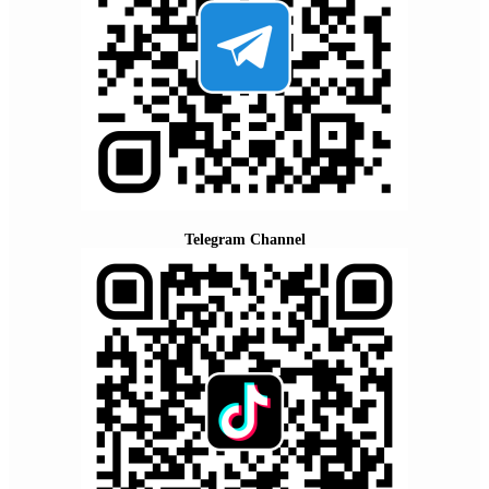
Telegram Channel