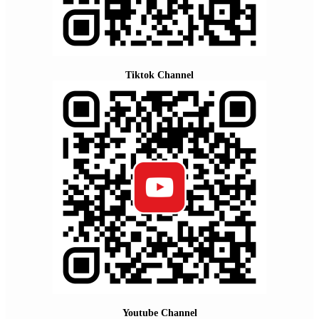
Tiktok Channel
Youtube Channel