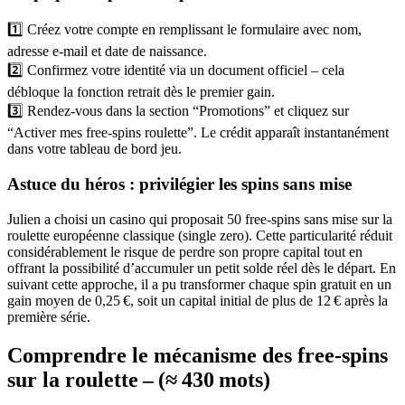
1️⃣ Créez votre compte en remplissant le formulaire avec nom,
adresse e‑mail et date de naissance.
2️⃣ Confirmez votre identité via un document officiel – cela
débloque la fonction retrait dès le premier gain.
3️⃣ Rendez‑vous dans la section “Promotions” et cliquez sur
“Activer mes free‑spins roulette”. Le crédit apparaît instantanément
dans votre tableau de bord jeu.
Astuce du héros : privilégier les spins sans mise
Julien a choisi un casino qui proposait 50 free‑spins sans mise sur la
roulette européenne classique (single zero). Cette particularité réduit
considérablement le risque de perdre son propre capital tout en
offrant la possibilité d’accumuler un petit solde réel dès le départ. En
suivant cette approche, il a pu transformer chaque spin gratuit en un
gain moyen de 0,25 €, soit un capital initial de plus de 12 € après la
première série.
Comprendre le mécanisme des free‑spins
sur la roulette – (≈ 430 mots)