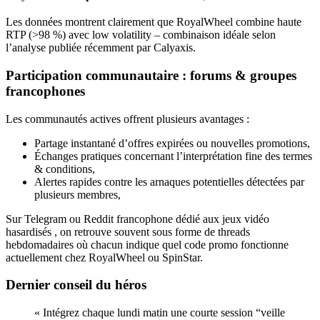
Les données montrent clairement que RoyalWheel combine haute
RTP (>98 %) avec low volatility – combinaison idéale selon
l’analyse publiée récemment par Calyaxis.
Participation communautaire : forums & groupes
francophones
Les communautés actives offrent plusieurs avantages :
Partage instantané d’offres expirées ou nouvelles promotions,
Échanges pratiques concernant l’interprétation fine des termes
& conditions,
Alertes rapides contre les arnaques potentielles détectées par
plusieurs membres,
Sur Telegram ou Reddit francophone dédié aux jeux vidéo
hasardisés , on retrouve souvent sous forme de threads
hebdomadaires où chacun indique quel code promo fonctionne
actuellement chez RoyalWheel ou SpinStar.
Dernier conseil du héros
« Intégrez chaque lundi matin une courte session “veille