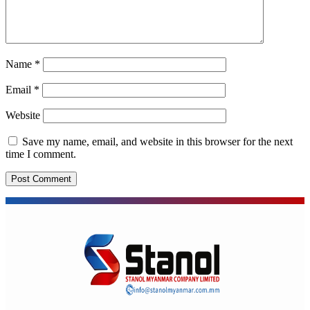
Name
*
Email
*
Website
Save my name, email, and website in this browser for the next
time I comment.