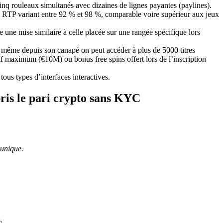
inq rouleaux simultanés avec dizaines de lignes payantes (paylines).
re RTP variant entre 92 % et 98 %, comparable voire supérieur aux jeux
une mise similaire à celle placée sur une rangée spécifique lors
 même depuis son canapé on peut accéder à plus de 5000 titres
if maximum (€10M) ou bonus free spins offert lors de l’inscription
us types d’interfaces interactives.
ris le pari crypto sans KYC
 unique.
.