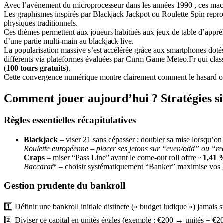
Avec l’avènement du microprocesseur dans les années 1990 , ces machin
Les graphismes inspirés par Blackjack Jackpot ou Roulette Spin reprod
physiques traditionnels.
Ces thèmes permettent aux joueurs habitués aux jeux de table d’appréh
d’une partie multi‑main au blackjack live.
La popularisation massive s’est accélérée grâce aux smartphones doté
différents via plateformes évaluées par Cnrm Game Meteo.Fr qui classi
(
100 tours gratuits
).
Cette convergence numérique montre clairement comment le hasard origi
Comment jouer aujourd’hui ? Stratégies sim
Règles essentielles récapitulatives
Blackjack
– viser 21 sans dépasser ; doubler sa mise lorsqu’on 
Roulette européenne
– placer ses jetons sur “even/odd” ou “r
Craps
– miser “Pass Line” avant le come‑out roll offre ~
1,41 
Baccarat
* – choisir systématiquement “Banker” maximise vos 
Gestion prudente du bankroll
1️⃣ Définir une bankroll initiale distincte (« budget ludique ») jamai
2️⃣ Diviser ce capital en unités égales (exemple : €200 → unités = €20