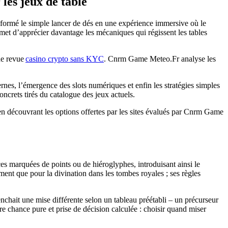
les jeux de table
nsformé le simple lancer de dés en une expérience immersive où le
rmet d’apprécier davantage les mécaniques qui régissent les tables
de revue
casino crypto sans KYC
. Cnrm Game Meteo.Fr analyse les
rnes, l’émergence des slots numériques et enfin les stratégies simples
oncrets tirés du catalogue des jeux actuels.
 en découvrant les options offertes par les sites évalués par Cnrm Game
ces marquées de points ou de hiéroglyphes, introduisant ainsi le
ement que pour la divination dans les tombes royales ; ses règles
nchait une mise différente selon un tableau préétabli – un précurseur
e chance pure et prise de décision calculée : choisir quand miser