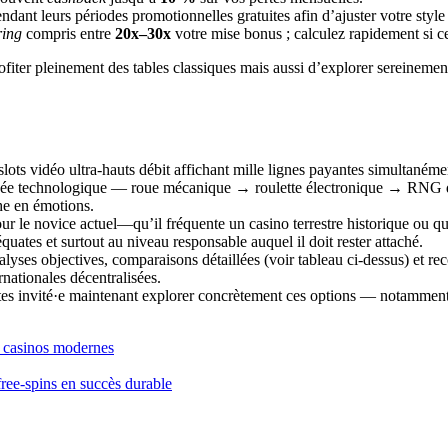
ndant leurs périodes promotionnelles gratuites afin d’ajuster votre style 
ing
compris entre
20x–30x
votre mise bonus ; calculez rapidement si 
iter pleinement des tables classiques mais aussi d’explorer sereinement
lots vidéo ultra‑hauts débit affichant mille lignes payantes simultanéme
ée technologique — roue mécanique → roulette électronique → RNG digi
he en émotions.
ur le novice actuel—qu’il fréquente un casino terrestre historique ou 
quates et surtout au niveau responsable auquel il doit rester attaché.
lyses objectives, comparaisons détaillées (voir tableau ci‑dessus) et 
nationales décentralisées.
tes invité·e maintenant explorer concrètement ces options — notamment 
s casinos modernes
free‑spins en succès durable