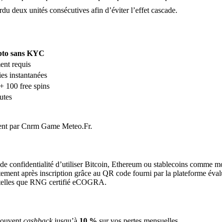
rdu deux unités consécutives afin d’éviter l’effet cascade.
pto sans KYC
nt requis
s instantanées
+ 100 free spins
utes
ment par Cnrm Game Meteo.Fr.
 confidentialité d’utiliser Bitcoin, Ethereum ou stablecoins comme mon
iatement après inscription grâce au QR code fourni par la plateforme év
s telles que RNG certifié eCOGRA.
 souvent
cashback
jusqu’à
10 %
sur vos pertes mensuelles.