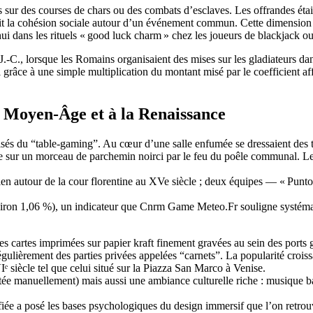
s sur des courses de chars ou des combats d’esclaves. Les offrandes étai
rçait la cohésion sociale autour d’un événement commun. Cette dimension
i dans les rituels « good luck charm » chez les joueurs de blackjack ou 
 av. J.-C., lorsque les Romains organisaient des mises sur les gladiateurs 
 grâce à une simple multiplication du montant misé par le coefficient af
u Moyen‑Âge et à la Renaissance
sés du “table‑gaming”. Au cœur d’une salle enfumée se dressaient des tab
te sur un morceau de parchemin noirci par le feu du poêle communal. Les 
en autour de la cour florentine au XVe siècle ; deux équipes — « Punto 
viron 1,06 %), un indicateur que Cnrm Game Meteo.Fr souligne systémat
 cartes imprimées sur papier kraft finement gravées au sein des ports gé
régulièrement des parties privées appelées “carnets”. La popularité croiss
ᵉ siècle tel que celui situé sur la Piazza San Marco à Venise.
tée manuellement) mais aussi une ambiance culturelle riche : musique b
iée a posé les bases psychologiques du design immersif que l’on retro