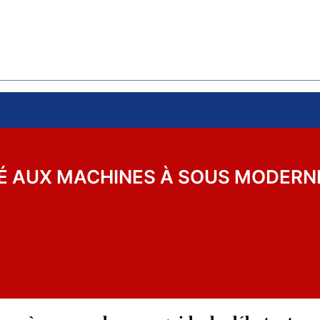
TÉ AUX MACHINES À SOUS MODERNE