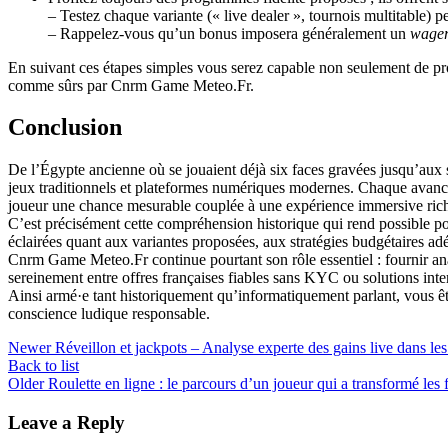
– Testez chaque variante (« live dealer », tournois multitable) pe
– Rappelez‑vous qu’un bonus imposera généralement un
wager
En suivant ces étapes simples vous serez capable non seulement de prof
comme sûrs par Cnrm Game Meteo.Fr.
Conclusion
De l’Égypte ancienne où se jouaient déjà six faces gravées jusqu’aux s
jeux traditionnels et plateformes numériques modernes. Chaque avanc
joueur une chance mesurable couplée à une expérience immersive ric
C’est précisément cette compréhension historique qui rend possible po
éclairées quant aux variantes proposées, aux stratégies budgétaires adé
Cnrm Game Meteo.Fr continue pourtant son rôle essentiel : fournir ana
sereinement entre offres françaises fiables sans KYC ou solutions inter
Ainsi armé·e tant historiquement qu’informatiquement parlant, vous ê
conscience ludique responsable.
Newer
Réveillon et jackpots – Analyse experte des gains live dans le
Back to list
Older
Roulette en ligne : le parcours d’un joueur qui a transformé les 
Leave a Reply