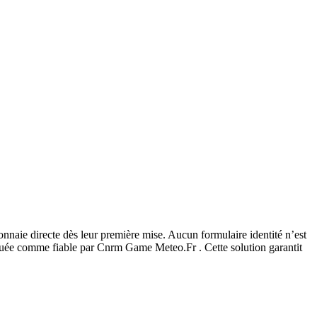
naie directe dès leur première mise. Aucun formulaire identité n’est
aluée comme fiable par Cnrm Game Meteo.Fr . Cette solution garantit