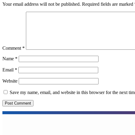
Your email address will not be published.
Required fields are marked
Comment
*
Name
*
Email
*
Website
Save my name, email, and website in this browser for the next ti