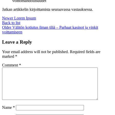
voittomahdollisuudet
Jatkan artikkelin kirjoittamista seuraavassa vastauksessa.
Newer
Lorem Ipsum
Back to list
Older
Välitön kotiutus ilman tiliä – Parhaat kasinot ja vinkit
voittamiseen
Leave a Reply
Your email address will not be published.
Required fields are
marked
*
Comment
*
Name
*