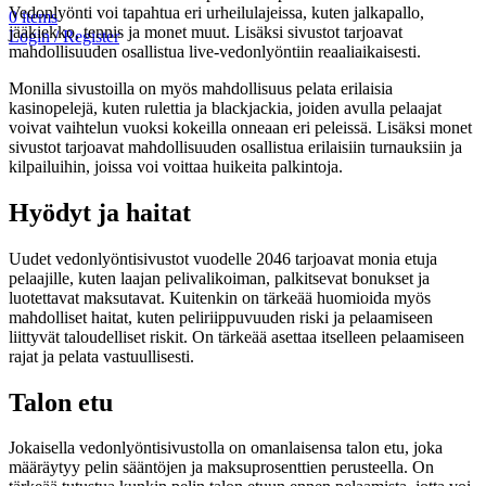
Vedonlyönti voi tapahtua eri urheilulajeissa, kuten jalkapallo,
0
items
jääkiekko, tennis ja monet muut. Lisäksi sivustot tarjoavat
Login / Register
mahdollisuuden osallistua live-vedonlyöntiin reaaliaikaisesti.
Monilla sivustoilla on myös mahdollisuus pelata erilaisia
kasinopelejä, kuten rulettia ja blackjackia, joiden avulla pelaajat
voivat vaihtelun vuoksi kokeilla onneaan eri peleissä. Lisäksi monet
sivustot tarjoavat mahdollisuuden osallistua erilaisiin turnauksiin ja
kilpailuihin, joissa voi voittaa huikeita palkintoja.
Hyödyt ja haitat
Uudet vedonlyöntisivustot vuodelle 2046 tarjoavat monia etuja
pelaajille, kuten laajan pelivalikoiman, palkitsevat bonukset ja
luotettavat maksutavat. Kuitenkin on tärkeää huomioida myös
mahdolliset haitat, kuten peliriippuvuuden riski ja pelaamiseen
liittyvät taloudelliset riskit. On tärkeää asettaa itselleen pelaamiseen
rajat ja pelata vastuullisesti.
Talon etu
Jokaisella vedonlyöntisivustolla on omanlaisensa talon etu, joka
määräytyy pelin sääntöjen ja maksuprosenttien perusteella. On