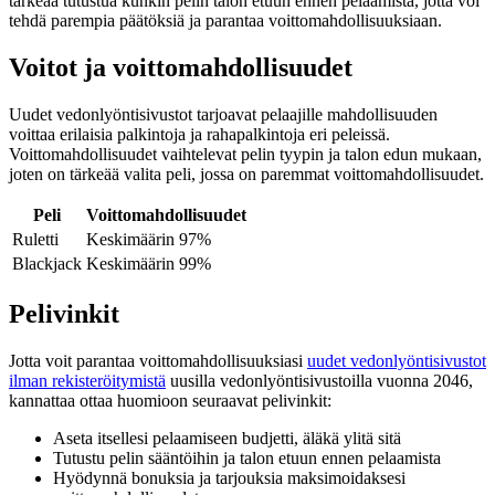
tärkeää tutustua kunkin pelin talon etuun ennen pelaamista, jotta voi
tehdä parempia päätöksiä ja parantaa voittomahdollisuuksiaan.
Voitot ja voittomahdollisuudet
Uudet vedonlyöntisivustot tarjoavat pelaajille mahdollisuuden
voittaa erilaisia palkintoja ja rahapalkintoja eri peleissä.
Voittomahdollisuudet vaihtelevat pelin tyypin ja talon edun mukaan,
joten on tärkeää valita peli, jossa on paremmat voittomahdollisuudet.
Peli
Voittomahdollisuudet
Ruletti
Keskimäärin 97%
Blackjack
Keskimäärin 99%
Pelivinkit
Jotta voit parantaa voittomahdollisuuksiasi
uudet vedonlyöntisivustot
ilman rekisteröitymistä
uusilla vedonlyöntisivustoilla vuonna 2046,
kannattaa ottaa huomioon seuraavat pelivinkit:
Aseta itsellesi pelaamiseen budjetti, äläkä ylitä sitä
Tutustu pelin sääntöihin ja talon etuun ennen pelaamista
Hyödynnä bonuksia ja tarjouksia maksimoidaksesi