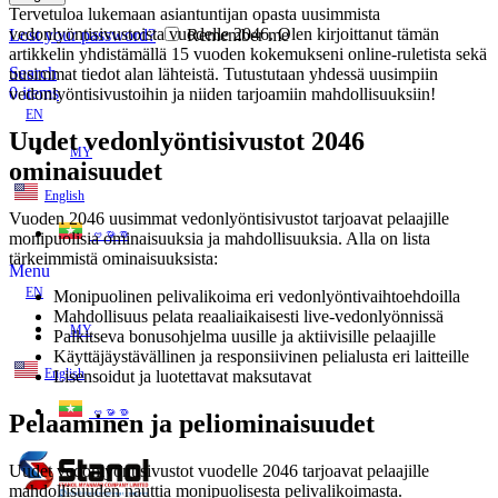
Tervetuloa lukemaan asiantuntijan opasta uusimmista
vedonlyöntisivustoista vuodelle 2046. Olen kirjoittanut tämän
Lost your password?
Remember me
artikkelin yhdistämällä 15 vuoden kokemukseni online-ruletista sekä
Search
uusimmat tiedot alan lähteistä. Tutustutaan yhdessä uusimpiin
0
items
vedonlyöntisivustoihin ja niiden tarjoamiin mahdollisuuksiin!
EN
Uudet vedonlyöntisivustot 2046
MY
ominaisuudet
English
Vuoden 2046 uusimmat vedonlyöntisivustot tarjoavat pelaajille
ဗမာစာ
monipuolisia ominaisuuksia ja mahdollisuuksia. Alla on lista
tärkeimmistä ominaisuuksista:
Menu
EN
Monipuolinen pelivalikoima eri vedonlyöntivaihtoehdoilla
Mahdollisuus pelata reaaliaikaisesti live-vedonlyönnissä
MY
Palkitseva bonusohjelma uusille ja aktiivisille pelaajille
Käyttäjäystävällinen ja responsiivinen pelialusta eri laitteille
English
Lisensoidut ja luotettavat maksutavat
ဗမာစာ
Pelaaminen ja peliominaisuudet
Uudet vedonlyöntisivustot vuodelle 2046 tarjoavat pelaajille
mahdollisuuden nauttia monipuolisesta pelivalikoimasta.